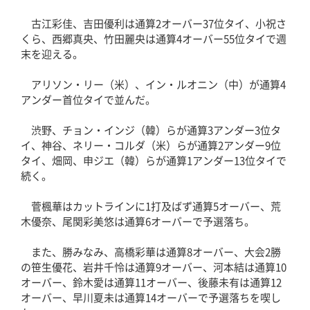
古江彩佳、吉田優利は通算2オーバー37位タイ、小祝さ
くら、西郷真央、竹田麗央は通算4オーバー55位タイで週
末を迎える。
アリソン・リー（米）、イン・ルオニン（中）が通算4
アンダー首位タイで並んだ。
渋野、チョン・インジ（韓）らが通算3アンダー3位タ
イ、神谷、ネリー・コルダ（米）らが通算2アンダー9位
タイ、畑岡、申ジエ（韓）らが通算1アンダー13位タイで
続く。
菅楓華はカットラインに1打及ばず通算5オーバー、荒
木優奈、尾関彩美悠は通算6オーバーで予選落ち。
また、勝みなみ、高橋彩華は通算8オーバー、大会2勝
の笹生優花、岩井千怜は通算9オーバー、河本結は通算10
オーバー、鈴木愛は通算11オーバー、後藤未有は通算12
オーバー、早川夏未は通算14オーバーで予選落ちを喫し