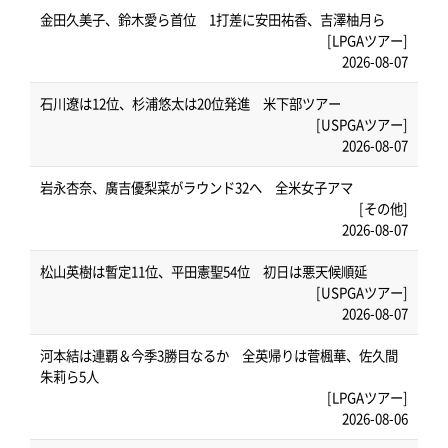
金田久美子、鈴木愛ら首位 1打差に安田祐香、吉澤柚月ら
[LPGAツアー]
2026-08-07
石川遼は12位、杉浦悠太は20位発進 米下部ツアー
[USPGAツアー]
2026-08-07
岩永杏奈、廣吉優梨菜がラウンド32へ 全米女子アマ
[その他]
2026-08-07
松山英樹は暫定11位、平田憲聖54位 初日は悪天候順延
[USPGAツアー]
2026-08-07
河本結は連覇＆今季3勝目なるか 全英帰りは菅楓華、佐久間
朱莉ら5人
[LPGAツアー]
2026-08-06