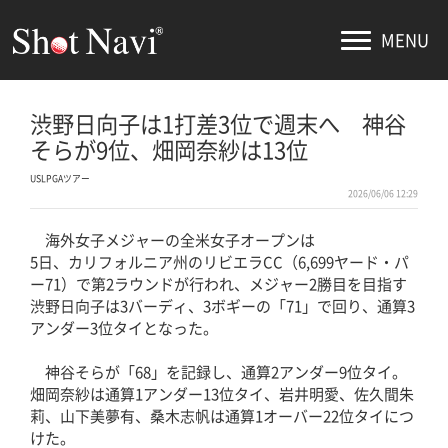
MENU
渋野日向子は1打差3位で週末へ 神谷
そらが9位、畑岡奈紗は13位
USLPGAツアー
2026/06/06 12:29
海外女子メジャーの全米女子オープンは
5日、カリフォルニア州のリビエラCC（6,699ヤード・パ
ー71）で第2ラウンドが行われ、メジャー2勝目を目指す
渋野日向子は3バーディ、3ボギーの「71」で回り、通算3
アンダー3位タイとなった。
神谷そらが「68」を記録し、通算2アンダー9位タイ。
畑岡奈紗は通算1アンダー13位タイ、岩井明愛、佐久間朱
莉、山下美夢有、桑木志帆は通算1オーバー22位タイにつ
けた。