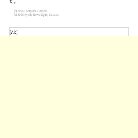
た。
(c) 2026 Enetpulse Limited
(c) 2026 Kyodo News Digital Co., Ltd.
[AD]