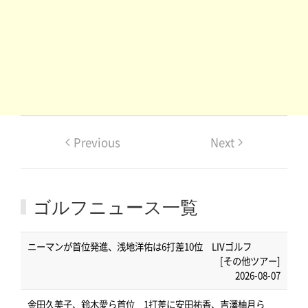
Previous
Next
ゴルフニュース一覧
ニーマンが首位発進、浅地洋佑は6打差10位 LIVゴルフ
[その他ツアー]
2026-08-07
金田久美子、鈴木愛ら首位 1打差に安田祐香、吉澤柚月ら