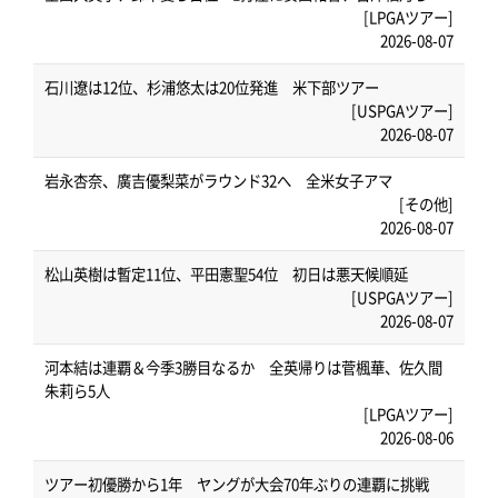
[LPGAツアー]
2026-08-07
石川遼は12位、杉浦悠太は20位発進 米下部ツアー
[USPGAツアー]
2026-08-07
岩永杏奈、廣吉優梨菜がラウンド32へ 全米女子アマ
[その他]
2026-08-07
松山英樹は暫定11位、平田憲聖54位 初日は悪天候順延
[USPGAツアー]
2026-08-07
河本結は連覇＆今季3勝目なるか 全英帰りは菅楓華、佐久間
朱莉ら5人
[LPGAツアー]
2026-08-06
ツアー初優勝から1年 ヤングが大会70年ぶりの連覇に挑戦