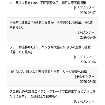
松山英樹は暫定11位、平田憲聖54位 初日は悪天候順延
[USPGAツアー]
2026-08-07
河本結は連覇＆今季3勝目なるか 全英帰りは菅楓華、佐久間
朱莉ら5人
[LPGAツアー]
2026-08-06
ツアー初優勝から1年 ヤングが大会70年ぶりの連覇に挑戦
「勝てたら最高」
[USPGAツアー]
2026-08-06
LIVゴルフ、新たな主要投資家と合意 リーグ継続へ前進
[その他ツアー]
2026-08-06
プロ3戦目Vの21歳コイブン「プレーオフに進出するという目標
だけに集中」 当落線上で最終戦へ
[USPGAツアー]