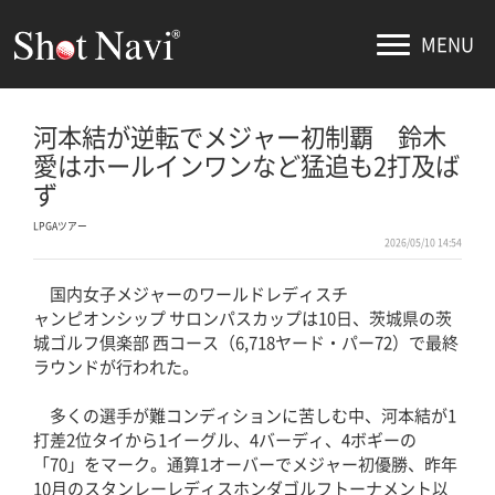
MENU
河本結が逆転でメジャー初制覇 鈴木
愛はホールインワンなど猛追も2打及ば
ず
LPGAツアー
2026/05/10 14:54
国内女子メジャーのワールドレディスチ
ャンピオンシップ サロンパスカップは10日、茨城県の茨
城ゴルフ倶楽部 西コース（6,718ヤード・パー72）で最終
ラウンドが行われた。
多くの選手が難コンディションに苦しむ中、河本結が1
打差2位タイから1イーグル、4バーディ、4ボギーの
「70」をマーク。通算1オーバーでメジャー初優勝、昨年
10月のスタンレーレディスホンダゴルフトーナメント以