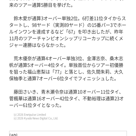
来のツアー通算5勝目を挙げた。
鈴木愛が通算3オーバー単独2位。6打差11位タイからス
タートし、98ヤード（実測89ヤード）の15番パー3でホー
ルインワンを達成するなど「67」を叩き出したが、昨年
11月のツアーチャンピオンシップリコーカップに続くメ
ジャー連勝はならなかった。
荒木優奈が通算4オーバー単独3位、金澤志奈、桑木志
帆が通算5オーバー4位タイ。単独首位からツアー初優勝
を狙った福山恵梨は「77」と落とし、佐久間朱莉、大久
保柚季と通算7オーバー6位タイでフィニッシュした。
藤田さいき、青木瀬令奈は通算10オーバー11位タイ、
菅楓華は通算16オーバー42位タイ、不動裕理は通算23オ
ーバー61位タイとなった。
(c) 2026 Enetpulse Limited
(c) 2026 Kyodo News Digital Co., Ltd.
[AD]