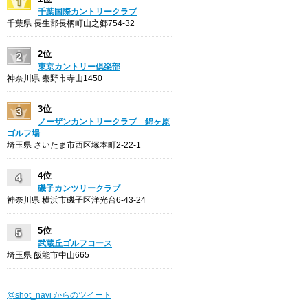
千葉国際カントリークラブ
千葉県 長生郡長柄町山之郷754-32
2位
東京カントリー倶楽部
神奈川県 秦野市寺山1450
3位
ノーザンカントリークラブ 錦ヶ原
ゴルフ場
埼玉県 さいたま市西区塚本町2-22-1
4位
磯子カンツリークラブ
神奈川県 横浜市磯子区洋光台6-43-24
5位
武蔵丘ゴルフコース
埼玉県 飯能市中山665
@shot_navi からのツイート