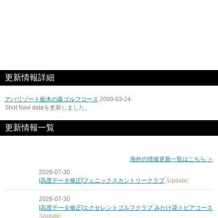
更新情報詳細
アパリゾート栃木の森ゴルフコース
2009-03-24
Shot Navi dataを更新しました。
更新情報一覧
海外の情報更新一覧はこちら ＞
2026-07-30
[高度データ修正]フェニックスカントリークラブ
[
Update
]
2026-07-30
[高度データ修正]エクセレントゴルフクラブ みたけ花トピアコース
[
Update
]