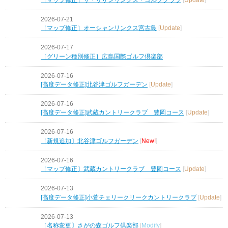
2026-07-21
［マップ修正］オーシャンリンクス宮古島
[
Update
]
2026-07-17
［グリーン種別修正］広島国際ゴルフ倶楽部
2026-07-16
[高度データ修正]北谷津ゴルフガーデン
[
Update
]
2026-07-16
[高度データ修正]武蔵カントリークラブ 豊岡コース
[
Update
]
2026-07-16
［新規追加〕北谷津ゴルフガーデン
[
New!
]
2026-07-16
［マップ修正〕武蔵カントリークラブ 豊岡コース
[
Update
]
2026-07-13
[高度データ修正]小萱チェリークリークカントリークラブ
[
Update
]
2026-07-13
［名称変更〕さがの森ゴルフ倶楽部
[
Modify
]