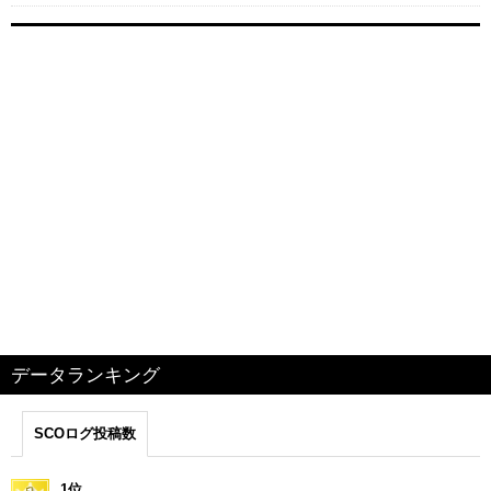
データランキング
SCOログ投稿数
1位