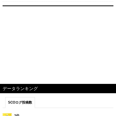
データランキング
SCOログ投稿数
1位