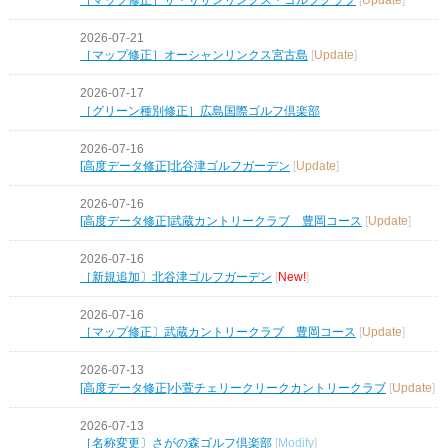
2026-07-21
［マップ修正］オーシャンリンクス宮古島
[
Update
]
2026-07-17
［グリーン種別修正］広島国際ゴルフ倶楽部
2026-07-16
[高度データ修正]北谷津ゴルフガーデン
[
Update
]
2026-07-16
[高度データ修正]武蔵カントリークラブ 豊岡コース
[
Update
]
2026-07-16
［新規追加〕北谷津ゴルフガーデン
[
New!
]
2026-07-16
［マップ修正〕武蔵カントリークラブ 豊岡コース
[
Update
]
2026-07-13
[高度データ修正]小萱チェリークリークカントリークラブ
[
Update
]
2026-07-13
［名称変更〕さがの森ゴルフ倶楽部
[
Modify
]