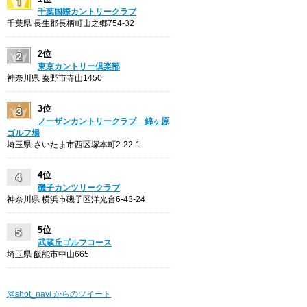
千葉国際カントリークラブ
千葉県 長生郡長柄町山之郷754-32
2位
東京カントリー倶楽部
神奈川県 秦野市寺山1450
3位
ノーザンカントリークラブ 錦ヶ原
ゴルフ場
埼玉県 さいたま市西区塚本町2-22-1
4位
磯子カンツリークラブ
神奈川県 横浜市磯子区洋光台6-43-24
5位
武蔵丘ゴルフコース
埼玉県 飯能市中山665
@shot_navi からのツイート