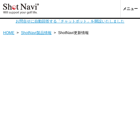
メニュー
お問合せに自動回答する「チャットボット」を開設いたしました
HOME
>
ShotNavi製品情報
>
ShotNavi更新情報