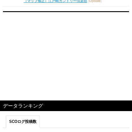
［マップ修正］江戸崎カントリー倶楽部
[
Update
]
データランキング
SCOログ投稿数