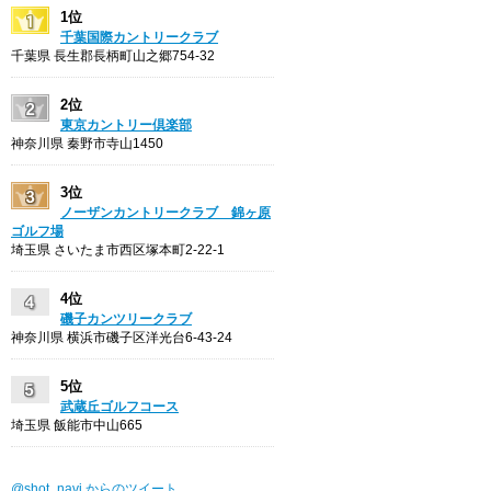
1位
千葉国際カントリークラブ
千葉県 長生郡長柄町山之郷754-32
2位
東京カントリー倶楽部
神奈川県 秦野市寺山1450
3位
ノーザンカントリークラブ 錦ヶ原
ゴルフ場
埼玉県 さいたま市西区塚本町2-22-1
4位
磯子カンツリークラブ
神奈川県 横浜市磯子区洋光台6-43-24
5位
武蔵丘ゴルフコース
埼玉県 飯能市中山665
@shot_navi からのツイート