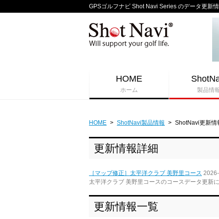
GPSゴルフナビ Shot Navi Series のデータ更新
HOME
ShotNa
ホーム
製品情
HOME
>
ShotNavi製品情報
>
ShotNavi更新情
更新情報詳細
［マップ修正］太平洋クラブ 美野里コース
2026-
太平洋クラブ 美野里コースのコースデータ更新
更新情報一覧