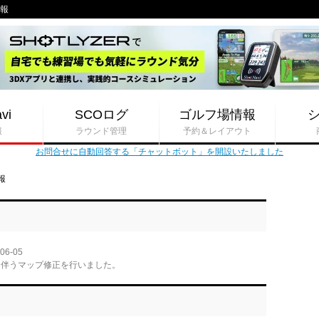
情報
vi
SCOログ
ゴルフ場情報
報
ラウンド管理
予約＆レイアウト
お問合せに自動回答する「チャットボット」を開設いたしました
報
06-05
に伴うマップ修正を行いました。