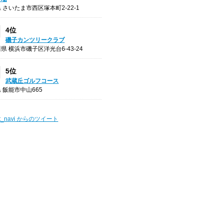
 さいたま市西区塚本町2-22-1
4位
磯子カンツリークラブ
県 横浜市磯子区洋光台6-43-24
5位
武蔵丘ゴルフコース
 飯能市中山665
t_navi からのツイート