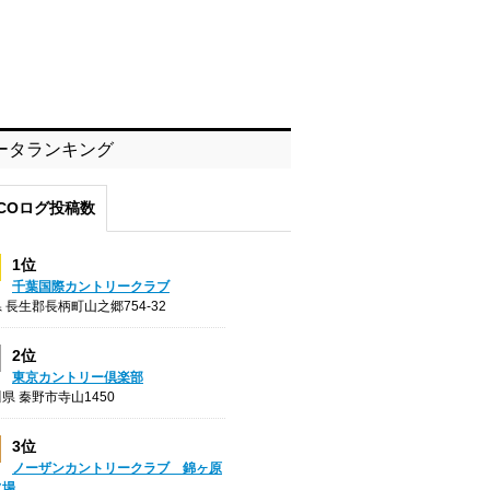
ータランキング
COログ投稿数
1位
千葉国際カントリークラブ
 長生郡長柄町山之郷754-32
2位
東京カントリー倶楽部
県 秦野市寺山1450
3位
ノーザンカントリークラブ 錦ヶ原
フ場