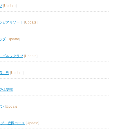
ブ
[
Update
]
ラビアリゾート
[
Update
]
ラブ
[
Update
]
・ゴルフクラブ
[
Update
]
宮古島
[
Update
]
フ倶楽部
デン
[
Update
]
ラブ 豊岡コース
[
Update
]