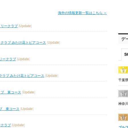
海外の情報更新一覧はこちら ＞
トリークラブ
[
Update
]
デ
フクラブ みたけ花トピアコース
[
Update
]
S
リークラブ
[
Update
]
クラブ みたけ花トピアコース
[
Update
]
千葉県
ラブ 東コース
[
Update
]
神奈川
ブ 東コース
[
Update
]
ークラブ
[
Update
]
ゴル