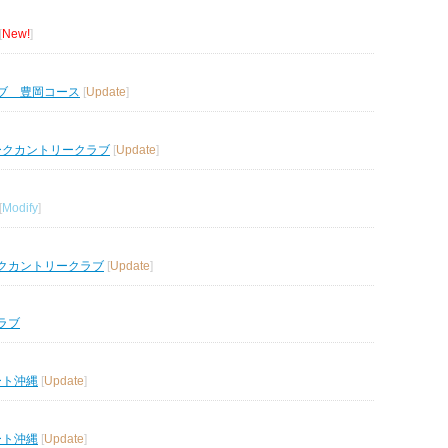
[
New!
]
ブ 豊岡コース
[
Update
]
ークカントリークラブ
[
Update
]
[
Modify
]
クカントリークラブ
[
Update
]
ラブ
ート沖縄
[
Update
]
ート沖縄
[
Update
]