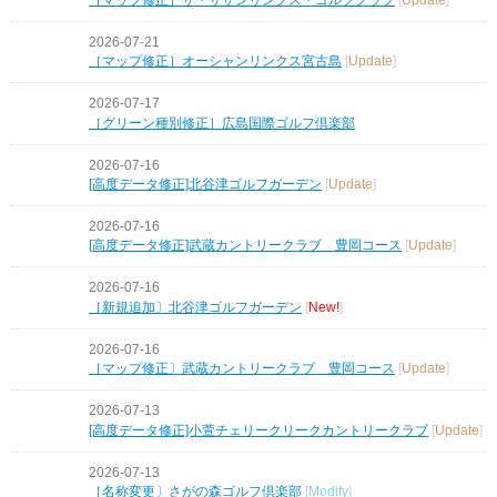
2026-07-21
［マップ修正］オーシャンリンクス宮古島
[
Update
]
2026-07-17
［グリーン種別修正］広島国際ゴルフ倶楽部
2026-07-16
[高度データ修正]北谷津ゴルフガーデン
[
Update
]
2026-07-16
[高度データ修正]武蔵カントリークラブ 豊岡コース
[
Update
]
2026-07-16
［新規追加〕北谷津ゴルフガーデン
[
New!
]
2026-07-16
［マップ修正〕武蔵カントリークラブ 豊岡コース
[
Update
]
2026-07-13
[高度データ修正]小萱チェリークリークカントリークラブ
[
Update
]
2026-07-13
［名称変更〕さがの森ゴルフ倶楽部
[
Modify
]