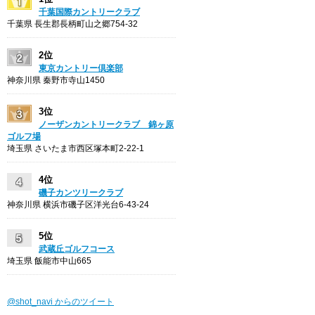
千葉国際カントリークラブ
千葉県 長生郡長柄町山之郷754-32
2位
東京カントリー倶楽部
神奈川県 秦野市寺山1450
3位
ノーザンカントリークラブ 錦ヶ原
ゴルフ場
埼玉県 さいたま市西区塚本町2-22-1
4位
磯子カンツリークラブ
神奈川県 横浜市磯子区洋光台6-43-24
5位
武蔵丘ゴルフコース
埼玉県 飯能市中山665
@shot_navi からのツイート