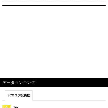
データランキング
SCOログ投稿数
1位