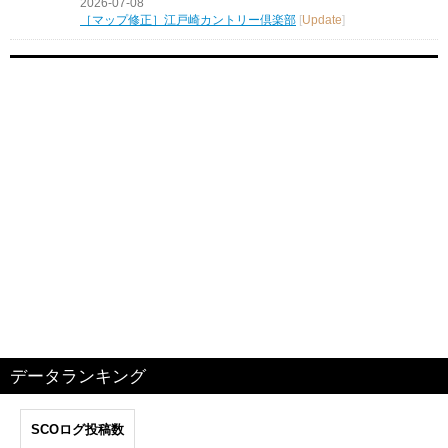
2026-07-08
［マップ修正］江戸崎カントリー倶楽部
[
Update
]
データランキング
SCOログ投稿数