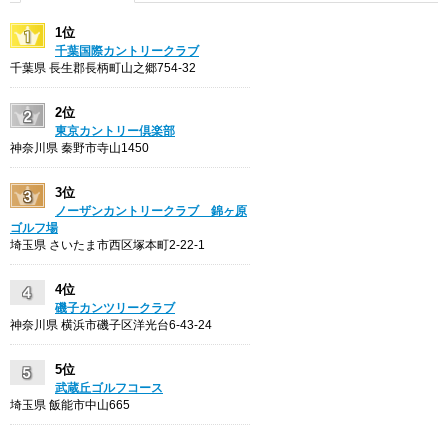
1位
千葉国際カントリークラブ
千葉県 長生郡長柄町山之郷754-32
2位
東京カントリー倶楽部
神奈川県 秦野市寺山1450
3位
ノーザンカントリークラブ 錦ヶ原
ゴルフ場
埼玉県 さいたま市西区塚本町2-22-1
4位
磯子カンツリークラブ
神奈川県 横浜市磯子区洋光台6-43-24
5位
武蔵丘ゴルフコース
埼玉県 飯能市中山665