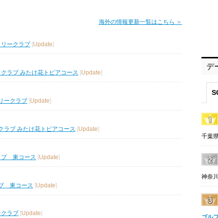
海外の情報更新一覧はこちら ＞
トリークラブ
[
Update
]
デ
フクラブ みたけ花トピアコース
[
Update
]
S
リークラブ
[
Update
]
クラブ みたけ花トピアコース
[
Update
]
千葉県
ラブ 東コース
[
Update
]
神奈川
ブ 東コース
[
Update
]
ークラブ
[
Update
]
ゴル