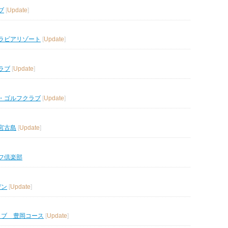
ブ
[
Update
]
ラビアリゾート
[
Update
]
ラブ
[
Update
]
・ゴルフクラブ
[
Update
]
宮古島
[
Update
]
フ倶楽部
デン
[
Update
]
ラブ 豊岡コース
[
Update
]