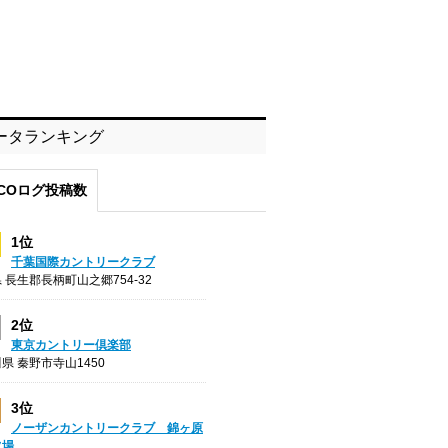
ータランキング
COログ投稿数
1位
千葉国際カントリークラブ
 長生郡長柄町山之郷754-32
2位
東京カントリー倶楽部
県 秦野市寺山1450
3位
ノーザンカントリークラブ 錦ヶ原
フ場