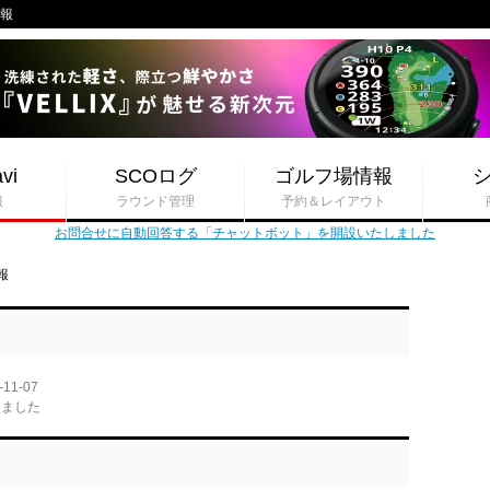
情報
vi
SCOログ
ゴルフ場情報
報
ラウンド管理
予約＆レイアウト
お問合せに自動回答する「チャットボット」を開設いたしました
報
-11-07
しました