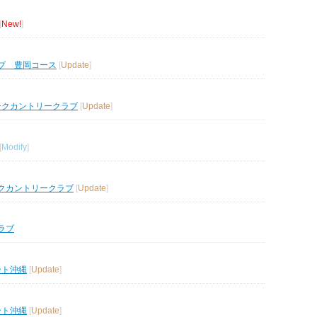
[
New!
]
ブ 豊岡コース
[
Update
]
ークカントリークラブ
[
Update
]
[
Modify
]
クカントリークラブ
[
Update
]
ラブ
ート沖縄
[
Update
]
ート沖縄
[
Update
]