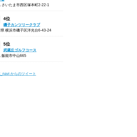
 さいたま市西区塚本町2-22-1
4位
磯子カンツリークラブ
県 横浜市磯子区洋光台6-43-24
5位
武蔵丘ゴルフコース
 飯能市中山665
t_navi からのツイート