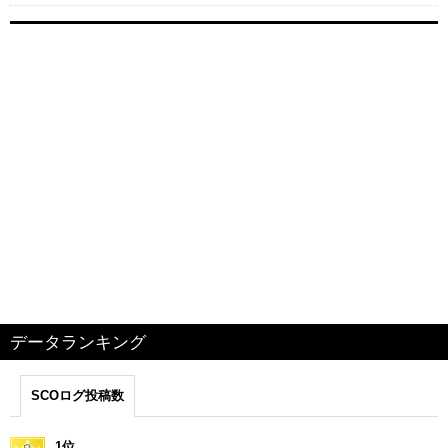
データランキング
SCOログ投稿数
1位