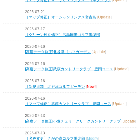
2026-07-21
［マップ修正］オーシャンリンクス宮古島
[
Update
]
2026-07-17
［グリーン種別修正］広島国際ゴルフ倶楽部
2026-07-16
[高度データ修正]北谷津ゴルフガーデン
[
Update
]
2026-07-16
[高度データ修正]武蔵カントリークラブ 豊岡コース
[
Update
]
2026-07-16
［新規追加〕北谷津ゴルフガーデン
[
New!
]
2026-07-16
［マップ修正〕武蔵カントリークラブ 豊岡コース
[
Update
]
2026-07-13
[高度データ修正]小萱チェリークリークカントリークラブ
[
Update
]
2026-07-13
［名称変更〕さがの森ゴルフ倶楽部
[
Modify
]