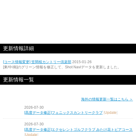
更新情報詳細
[コース情報変更] 笠間桜カントリー倶楽部
2015-01-26
[東/中/南]のグリーン情報を修正して、Shot Naviデータを更新しました。
更新情報一覧
海外の情報更新一覧はこちら ＞
2026-07-30
[高度データ修正]フェニックスカントリークラブ
[
Update
]
2026-07-30
[高度データ修正]エクセレントゴルフクラブ みたけ花トピアコース
[
Update
]