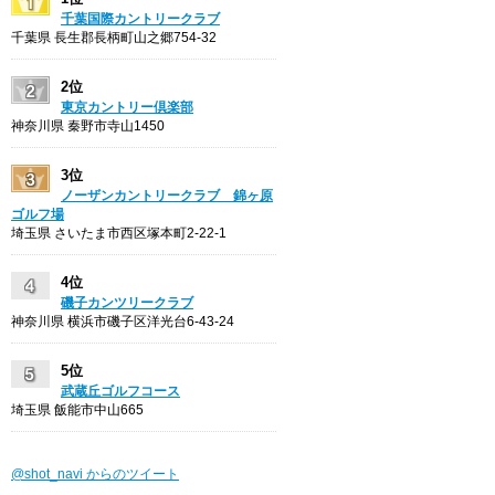
千葉国際カントリークラブ
千葉県 長生郡長柄町山之郷754-32
2位
東京カントリー倶楽部
神奈川県 秦野市寺山1450
3位
ノーザンカントリークラブ 錦ヶ原
ゴルフ場
埼玉県 さいたま市西区塚本町2-22-1
4位
磯子カンツリークラブ
神奈川県 横浜市磯子区洋光台6-43-24
5位
武蔵丘ゴルフコース
埼玉県 飯能市中山665
@shot_navi からのツイート