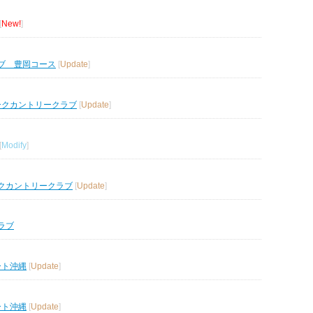
[
New!
]
ブ 豊岡コース
[
Update
]
ークカントリークラブ
[
Update
]
[
Modify
]
クカントリークラブ
[
Update
]
ラブ
ート沖縄
[
Update
]
ート沖縄
[
Update
]