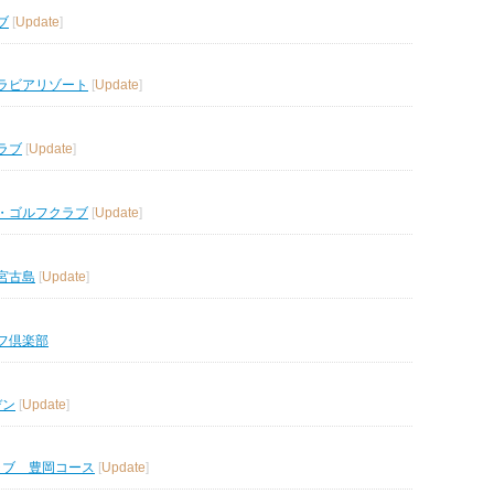
ブ
[
Update
]
ラビアリゾート
[
Update
]
ラブ
[
Update
]
・ゴルフクラブ
[
Update
]
宮古島
[
Update
]
フ倶楽部
デン
[
Update
]
ラブ 豊岡コース
[
Update
]