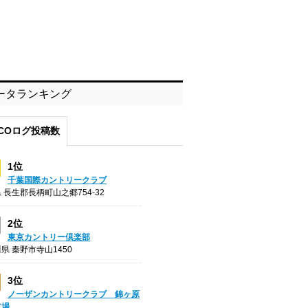
ータランキング
COログ投稿数
1位
千葉国際カントリークラブ
 長生郡長柄町山之郷754-32
2位
東京カントリー倶楽部
県 秦野市寺山1450
3位
ノーザンカントリークラブ 錦ヶ原
フ場