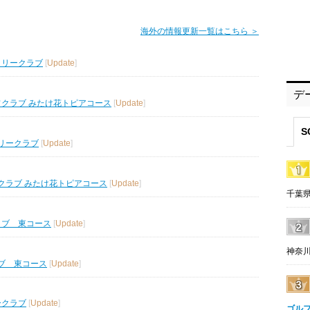
海外の情報更新一覧はこちら ＞
トリークラブ
[
Update
]
デ
フクラブ みたけ花トピアコース
[
Update
]
S
リークラブ
[
Update
]
クラブ みたけ花トピアコース
[
Update
]
千葉県
ラブ 東コース
[
Update
]
神奈川
ブ 東コース
[
Update
]
ークラブ
[
Update
]
ゴル