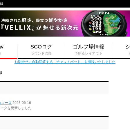
情報
vi
SCOログ
ゴルフ場情報
報
ラウンド管理
予約＆レイアウト
お問合せに自動回答する「チャットボット」を開設いたしました
報
山コース
2023-06-16
データを更新しました