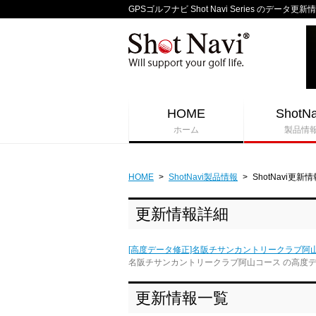
GPSゴルフナビ Shot Navi Series のデータ更新
HOME
ShotNa
ホーム
製品情
HOME
>
ShotNavi製品情報
>
ShotNavi更新情
更新情報詳細
[高度データ修正]名阪チサンカントリークラブ阿
名阪チサンカントリークラブ阿山コース の高度
更新情報一覧