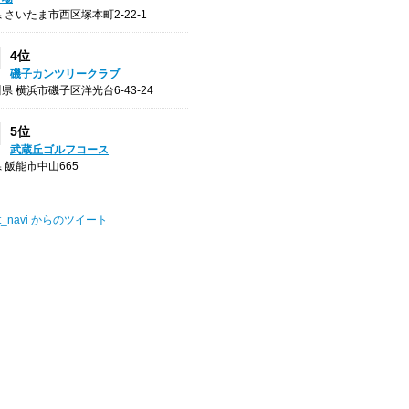
 さいたま市西区塚本町2-22-1
4位
磯子カンツリークラブ
県 横浜市磯子区洋光台6-43-24
5位
武蔵丘ゴルフコース
 飯能市中山665
t_navi からのツイート