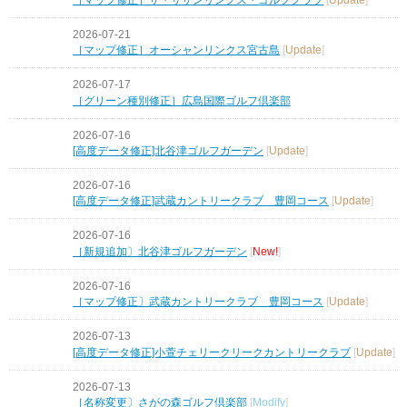
2026-07-21
［マップ修正］オーシャンリンクス宮古島
[
Update
]
2026-07-17
［グリーン種別修正］広島国際ゴルフ倶楽部
2026-07-16
[高度データ修正]北谷津ゴルフガーデン
[
Update
]
2026-07-16
[高度データ修正]武蔵カントリークラブ 豊岡コース
[
Update
]
2026-07-16
［新規追加〕北谷津ゴルフガーデン
[
New!
]
2026-07-16
［マップ修正〕武蔵カントリークラブ 豊岡コース
[
Update
]
2026-07-13
[高度データ修正]小萱チェリークリークカントリークラブ
[
Update
]
2026-07-13
［名称変更〕さがの森ゴルフ倶楽部
[
Modify
]