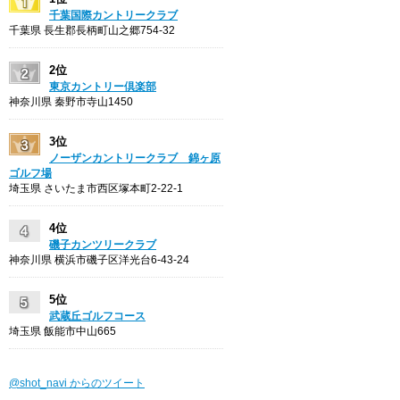
千葉国際カントリークラブ
千葉県 長生郡長柄町山之郷754-32
2位
東京カントリー倶楽部
神奈川県 秦野市寺山1450
3位
ノーザンカントリークラブ 錦ヶ原
ゴルフ場
埼玉県 さいたま市西区塚本町2-22-1
4位
磯子カンツリークラブ
神奈川県 横浜市磯子区洋光台6-43-24
5位
武蔵丘ゴルフコース
埼玉県 飯能市中山665
@shot_navi からのツイート