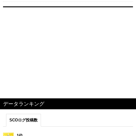
データランキング
SCOログ投稿数
1位