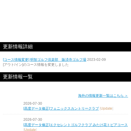
更新情報詳細
[コース情報変更] 明智ゴルフ倶楽部 賑済寺ゴルフ場
2023-02-09
[アウト/イン]のコース情報を変更しました
更新情報一覧
海外の情報更新一覧はこちら ＞
2026-07-30
[高度データ修正]フェニックスカントリークラブ
[
Update
]
2026-07-30
[高度データ修正]エクセレントゴルフクラブ みたけ花トピアコース
[
Update
]