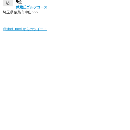
5位
武蔵丘ゴルフコース
埼玉県 飯能市中山665
@shot_navi からのツイート