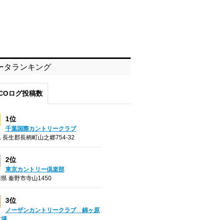
ータランキング
COログ投稿数
1位
千葉国際カントリークラブ
 長生郡長柄町山之郷754-32
2位
東京カントリー倶楽部
県 秦野市寺山1450
3位
ノーザンカントリークラブ 錦ヶ原
フ場