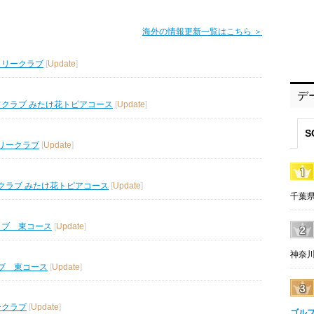
海外の情報更新一覧はこちら ＞
トリークラブ
[
Update
]
デ
フクラブ みたけ花トピアコース
[
Update
]
S
リークラブ
[
Update
]
クラブ みたけ花トピアコース
[
Update
]
千葉県
ラブ 東コース
[
Update
]
神奈川
ブ 東コース
[
Update
]
ークラブ
[
Update
]
ゴル