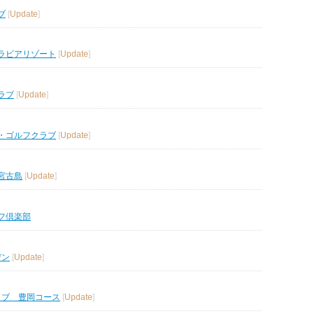
ブ
[
Update
]
ラビアリゾート
[
Update
]
ラブ
[
Update
]
・ゴルフクラブ
[
Update
]
宮古島
[
Update
]
フ倶楽部
デン
[
Update
]
ラブ 豊岡コース
[
Update
]