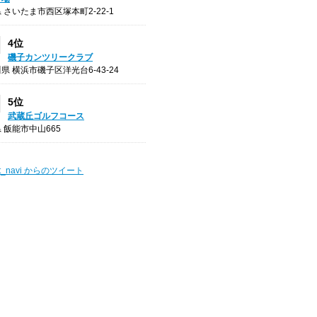
 さいたま市西区塚本町2-22-1
4位
磯子カンツリークラブ
県 横浜市磯子区洋光台6-43-24
5位
武蔵丘ゴルフコース
 飯能市中山665
t_navi からのツイート