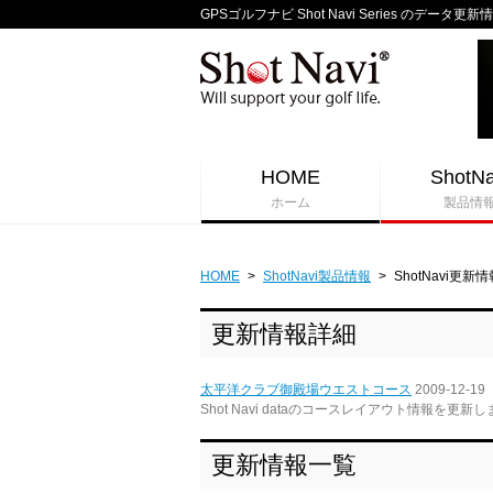
GPSゴルフナビ Shot Navi Series のデータ更新
HOME
ShotNa
ホーム
製品情
HOME
>
ShotNavi製品情報
>
ShotNavi更新情
更新情報詳細
太平洋クラブ御殿場ウエストコース
2009-12-19
Shot Navi dataのコースレイアウト情報を更新
更新情報一覧