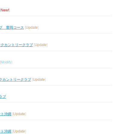
[
New!
]
ブ 豊岡コース
[
Update
]
ークカントリークラブ
[
Update
]
[
Modify
]
クカントリークラブ
[
Update
]
ラブ
ート沖縄
[
Update
]
ート沖縄
[
Update
]