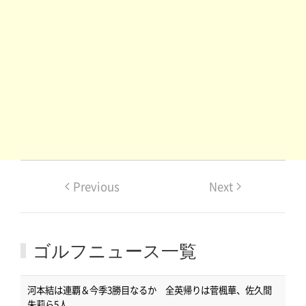
Previous
Next
ゴルフニュース一覧
河本結は連覇＆今季3勝目なるか 全英帰りは菅楓華、佐久間
朱莉ら5人