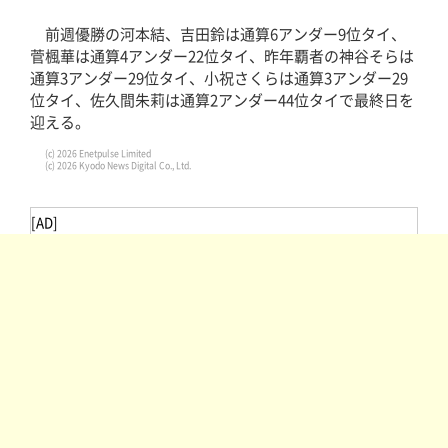
前週優勝の河本結、吉田鈴は通算6アンダー9位タイ、
菅楓華は通算4アンダー22位タイ、昨年覇者の神谷そらは
通算3アンダー29位タイ、小祝さくらは通算3アンダー29
位タイ、佐久間朱莉は通算2アンダー44位タイで最終日を
迎える。
(c) 2026 Enetpulse Limited
(c) 2026 Kyodo News Digital Co., Ltd.
[AD]