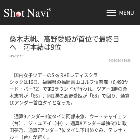
MENU
桑木志帆、高野愛姫が首位で最終日
へ 河本結は9位
LPGAツアー
2026/05/16 16:39
国内女子ツアーのSky RKBレディスクラ
シックは16日、福岡県の福岡雷山ゴルフ倶楽部（6,490ヤ
ード・パー72）で第2ラウンドが行われ、ツアー3勝の桑
木志帆が「66」、同1勝の高野愛姫が「68」で回り、通算
10アンダー首位タイとなった。
通算9アンダー3位タイに阿部未悠、ウー・チャイェン
（台）、ジ・ユアイ（中）、通算8アンダー単独6位に政
田夢乃、通算7アンダー7位タイに下川めぐみ、テレサ・
ルー（台）が続く。