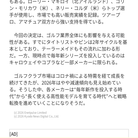
もある。ローリー・マキロイ（北アイルランド）、コリ
ン・モリカワ（米）、ネリー・コルダ（米）らトップ選
手が使用し、市場でも高い販売実績を記録。ツアープ
ロ、アマチュア双方から強い支持を得ている。
今回の決定は、ゴルフ業界全体にも影響を与える可能
性がある。すでにタイトリストやピンは2年サイクルを基
本としており、テーラーメイドもその流れに加わる形
だ。一方、現時点で毎年新シリーズを投入しているのは
キャロウェイやコブラなど一部メーカーに限られる。
ゴルフクラブ市場はコロナ禍による特需を経て成長を
続けてきたが、2026年はやや減速傾向も見え始めてい
る。そうした中、各メーカーは“毎年新作を投入する時
代”から“長く使える高性能モデルを育てる時代”へと戦略
転換を進めていくことになりそうだ。
(c) 2026 Enetpulse Limited
(c) 2026 Kyodo News Digital Co., Ltd.
[AD]