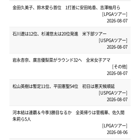
金田久美子、鈴木愛ら首位 1打差に安田祐香、吉澤柚月ら
[LPGAツアー]
2026-08-07
石川遼は12位、杉浦悠太は20位発進 米下部ツアー
[USPGAツアー]
2026-08-07
岩永杏奈、廣吉優梨菜がラウンド32へ 全米女子アマ
[その他]
2026-08-07
松山英樹は暫定11位、平田憲聖54位 初日は悪天候順延
[USPGAツアー]
2026-08-07
河本結は連覇＆今季3勝目なるか 全英帰りは菅楓華、佐久間
朱莉ら5人
[LPGAツアー]
2026-08-06