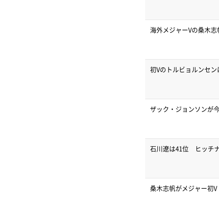
海外メジャーVの桑木志
初Vのトルビョルンセンは
ザック・ジョンソンが今
石川遼は41位 ヒッチ
桑木志帆がメジャー初