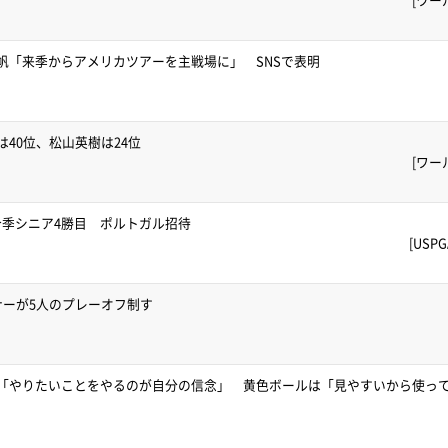
帆「来季からアメリカツアーを主戦場に」 SNSで表明
40位、松山英樹は24位
[ワー
季シニア4勝目 ポルトガル招待
[US
ナーが5人のプレーオフ制す
V「やりたいことをやるのが自分の信念」 黄色ボールは「見やすいから使っ