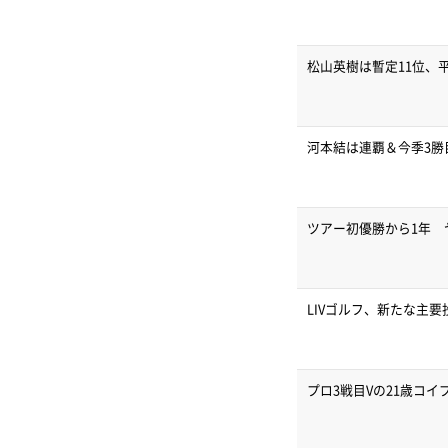
松山英樹は暫定11位、
河本結は連覇＆今季3勝
ツアー初優勝から1年 
LIVゴルフ、新たな主
プロ3戦目Vの21歳コ