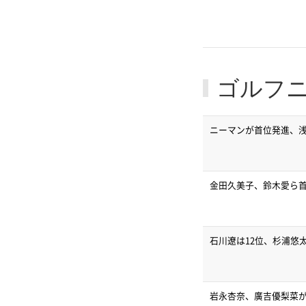
ゴルフ
ニーマンが首位発進、浅地
金田久美子、鈴木愛ら首
石川遼は12位、杉浦悠
岩永杏奈、廣吉優梨菜が