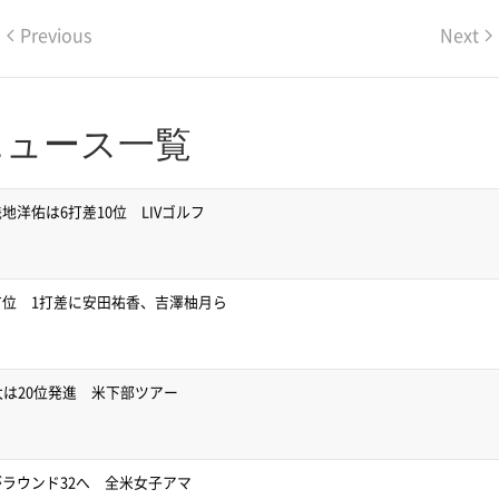
Previous
Next
ニュース一覧
洋佑は6打差10位 LIVゴルフ
位 1打差に安田祐香、吉澤柚月ら
太は20位発進 米下部ツアー
ラウンド32へ 全米女子アマ