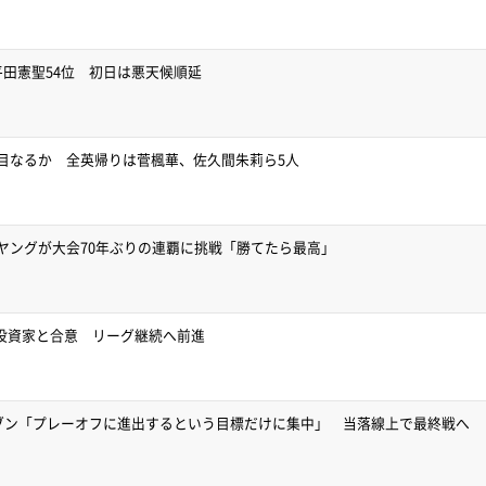
平田憲聖54位 初日は悪天候順延
目なるか 全英帰りは菅楓華、佐久間朱莉ら5人
ヤングが大会70年ぶりの連覇に挑戦「勝てたら最高」
要投資家と合意 リーグ継続へ前進
イブン「プレーオフに進出するという目標だけに集中」 当落線上で最終戦へ