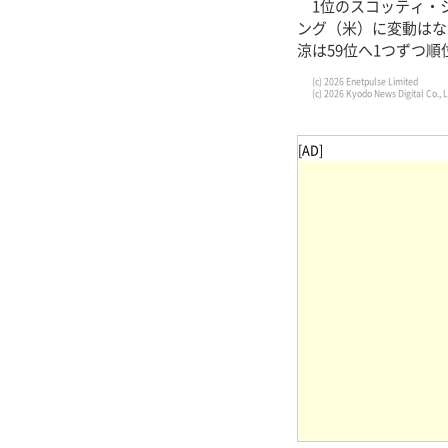
1位のスコッティ・シ
ング（米）に変動はな
涼は59位へ1つずつ
(c) 2026 Enetpulse Limited
(c) 2026 Kyodo News Digital Co., L
[AD]