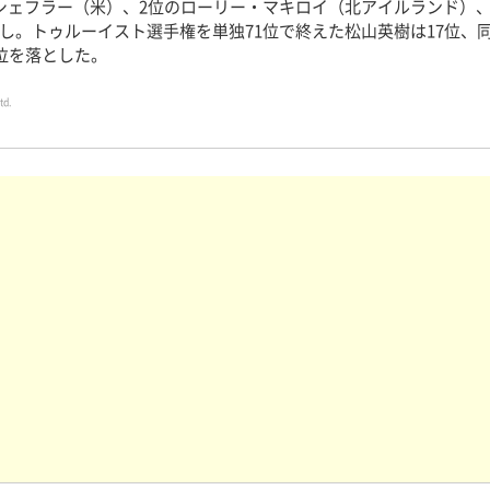
ェフラー（米）、2位のローリー・マキロイ（北アイルランド）、
し。トゥルーイスト選手権を単独71位で終えた松山英樹は17位、同
順位を落とした。
td.