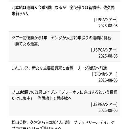
河本結は連覇＆今季3勝目なるか 全英帰りは菅楓華、佐久間
朱莉ら5人
[LPGAツアー]
2026-08-06
ツアー初優勝から1年 ヤングが大会70年ぶりの連覇に挑戦
「勝てたら最高」
[USPGAツアー]
2026-08-06
LIVゴルフ、新たな主要投資家と合意 リーグ継続へ前進
[その他ツアー]
2026-08-06
プロ3戦目Vの21歳コイブン「プレーオフに進出するという目標
だけに集中」 当落線上で最終戦へ
[USPGAツアー]
2026-08-06
松山英樹、久常涼ら日本勢4人出場 ブラッドリー、デイ、ケ
プカはPOシリーズ滑り込みへ