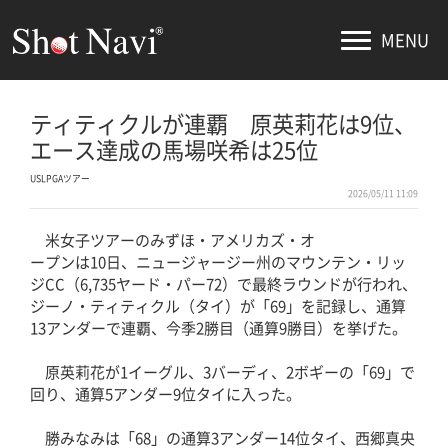
MENU
ティティクルが連覇 原英莉花は9位、
エース達成の馬場咲希は25位
USLPGAツアー
2026/05/11 11:09
米女子ツアーのみずほ・アメリカズ・オ
ープンは10日、ニュージャージー州のマウンテン・リッ
ジCC（6,735ヤード・パー72）で最終ラウンドが行われ、
ジーノ・ティティクル（タイ）が「69」を記録し、通算
13アンダーで連覇、今季2勝目（通算9勝目）を挙げた。
原英莉花が1イーグル、3バーディ、2ボギーの「69」で
回り、通算5アンダー9位タイに入った。
勝みなみは「68」の通算3アンダー14位タイ、西郷真央