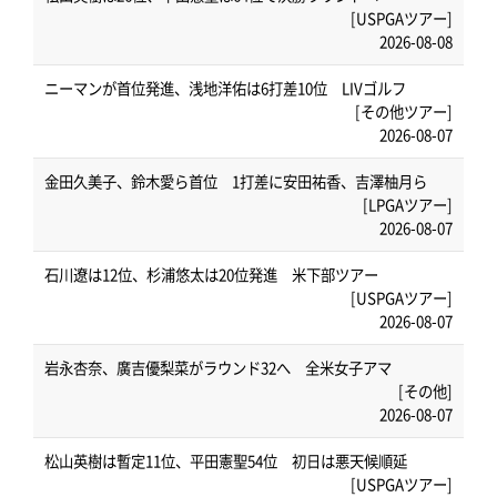
[USPGAツアー]
2026-08-08
ニーマンが首位発進、浅地洋佑は6打差10位 LIVゴルフ
[その他ツアー]
2026-08-07
金田久美子、鈴木愛ら首位 1打差に安田祐香、吉澤柚月ら
[LPGAツアー]
2026-08-07
石川遼は12位、杉浦悠太は20位発進 米下部ツアー
[USPGAツアー]
2026-08-07
岩永杏奈、廣吉優梨菜がラウンド32へ 全米女子アマ
[その他]
2026-08-07
松山英樹は暫定11位、平田憲聖54位 初日は悪天候順延
[USPGAツアー]