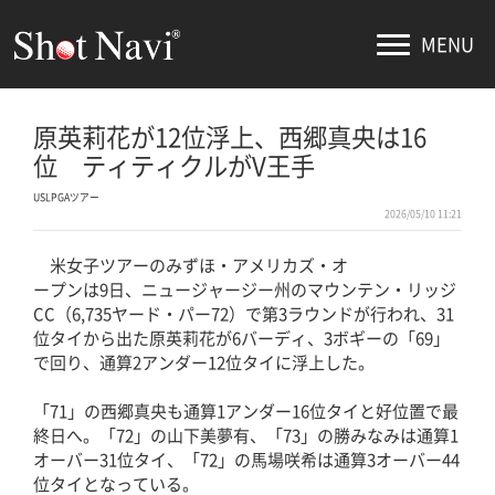
MENU
原英莉花が12位浮上、西郷真央は16
位 ティティクルがV王手
USLPGAツアー
2026/05/10 11:21
米女子ツアーのみずほ・アメリカズ・オ
ープンは9日、ニュージャージー州のマウンテン・リッジ
CC（6,735ヤード・パー72）で第3ラウンドが行われ、31
位タイから出た原英莉花が6バーディ、3ボギーの「69」
で回り、通算2アンダー12位タイに浮上した。
「71」の西郷真央も通算1アンダー16位タイと好位置で最
終日へ。「72」の山下美夢有、「73」の勝みなみは通算1
オーバー31位タイ、「72」の馬場咲希は通算3オーバー44
位タイとなっている。