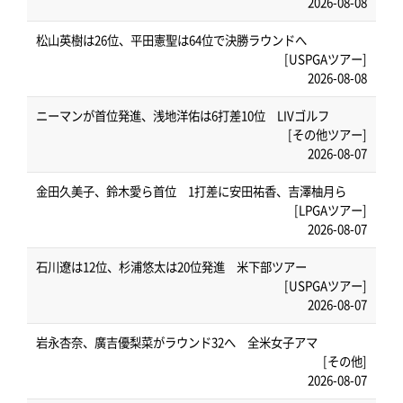
2026-08-08
松山英樹は26位、平田憲聖は64位で決勝ラウンドへ
[USPGAツアー]
2026-08-08
ニーマンが首位発進、浅地洋佑は6打差10位 LIVゴルフ
[その他ツアー]
2026-08-07
金田久美子、鈴木愛ら首位 1打差に安田祐香、吉澤柚月ら
[LPGAツアー]
2026-08-07
石川遼は12位、杉浦悠太は20位発進 米下部ツアー
[USPGAツアー]
2026-08-07
岩永杏奈、廣吉優梨菜がラウンド32へ 全米女子アマ
[その他]
2026-08-07