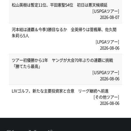
松山英樹は暫定11位、平田憲聖54位 初日は悪天候順延
[USPGAツアー]
2026-08-07
河本結は連覇＆今季3勝目なるか 全英帰りは菅楓華、佐久間
朱莉ら5人
[LPGAツアー]
2026-08-06
ツアー初優勝から1年 ヤングが大会70年ぶりの連覇に挑戦
「勝てたら最高」
[USPGAツアー]
2026-08-06
LIVゴルフ、新たな主要投資家と合意 リーグ継続へ前進
[その他ツアー]
2026-08-06