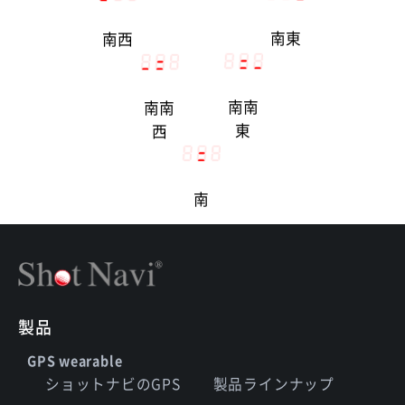
南東
南西
南南
南南
東
西
南
製品
GPS wearable
ショットナビのGPS
製品ラインナップ