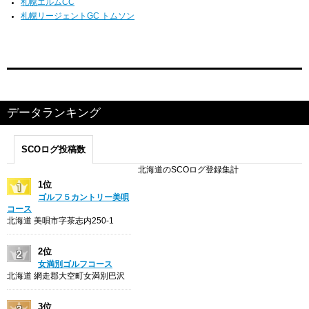
札幌エルムCC
札幌リージェントGC トムソン
データランキング
SCOログ投稿数
北海道のSCOログ登録集計
1位
ゴルフ５カントリー美唄
コース
北海道 美唄市字茶志内250-1
2位
女満別ゴルフコース
北海道 網走郡大空町女満別巴沢
3位