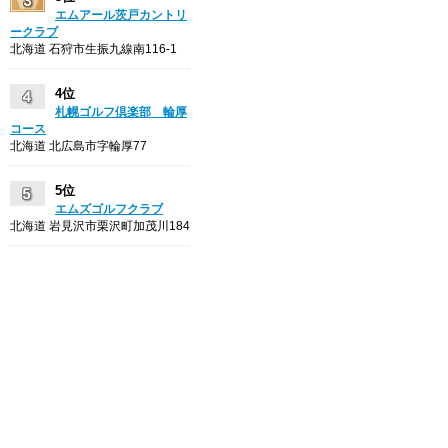
エムアール茨戸カントリ
ークラブ
北海道 石狩市生振九線南116-1
4位
札幌ゴルフ倶楽部 輪厚
コース
北海道 北広島市字輪厚77
5位
エムズゴルフクラブ
北海道 岩見沢市栗沢町加茂川184