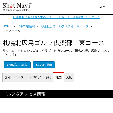
メニュー
お問合せに自動回答する「チャットボット」を開設いたしました
HOME
>
ゴルフ場情報
>
札幌北広島ゴルフ倶楽部 東コース
>
コースデータ
札幌北広島ゴルフ倶楽部 東コース
サッポロキタヒロシマゴルフクラブ ヒガシコース（旧名:札幌北広島プリンス
ゴルフ場）
お気に入りに追加
SCOログ登録
詳細
コース
SCOログ
予約
地図
天気
ゴルフ場アクセス情報