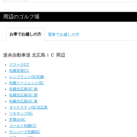
周辺のゴルフ場
お車でお越しの方
電車でお越しの方
道央自動車道 北広島ＩＣ 周辺
クラークCC
札幌芙蓉CC
レンブラントGC札幌
札幌リージェントGC
札幌北広島GC 南
札幌北広島GC 西
札幌北広島GC 東
ダイナスティGC北広島
ツキサップGC
常盤台GC
ゴールド札幌CC
サンパーク札幌GC