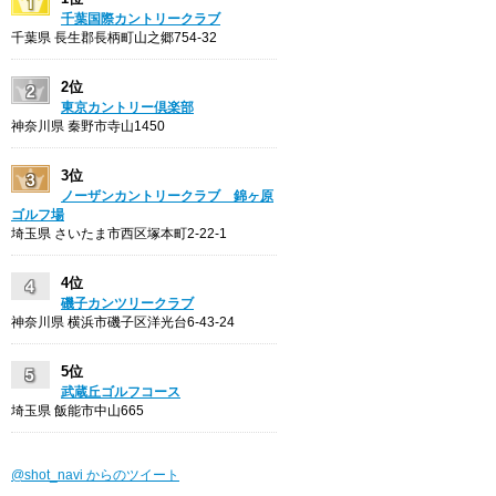
千葉国際カントリークラブ
千葉県 長生郡長柄町山之郷754-32
2位
東京カントリー倶楽部
神奈川県 秦野市寺山1450
3位
ノーザンカントリークラブ 錦ヶ原
ゴルフ場
埼玉県 さいたま市西区塚本町2-22-1
4位
磯子カンツリークラブ
神奈川県 横浜市磯子区洋光台6-43-24
5位
武蔵丘ゴルフコース
埼玉県 飯能市中山665
@shot_navi からのツイート