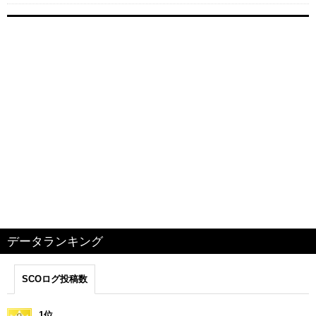
データランキング
SCOログ投稿数
1位