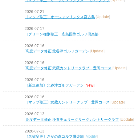
2026-07-21
［マップ修正］オーシャンリンクス宮古島
[
Update
]
2026-07-17
［グリーン種別修正］広島国際ゴルフ倶楽部
2026-07-16
[高度データ修正]北谷津ゴルフガーデン
[
Update
]
2026-07-16
[高度データ修正]武蔵カントリークラブ 豊岡コース
[
Update
]
2026-07-16
［新規追加〕北谷津ゴルフガーデン
[
New!
]
2026-07-16
［マップ修正〕武蔵カントリークラブ 豊岡コース
[
Update
]
2026-07-13
[高度データ修正]小萱チェリークリークカントリークラブ
[
Update
]
2026-07-13
［名称変更〕さがの森ゴルフ倶楽部
[
Modify
]