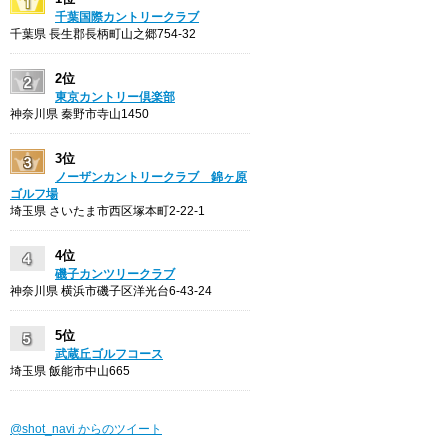
千葉国際カントリークラブ
千葉県 長生郡長柄町山之郷754-32
2位
東京カントリー倶楽部
神奈川県 秦野市寺山1450
3位
ノーザンカントリークラブ 錦ヶ原
ゴルフ場
埼玉県 さいたま市西区塚本町2-22-1
4位
磯子カンツリークラブ
神奈川県 横浜市磯子区洋光台6-43-24
5位
武蔵丘ゴルフコース
埼玉県 飯能市中山665
@shot_navi からのツイート