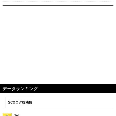
データランキング
SCOログ投稿数
1位