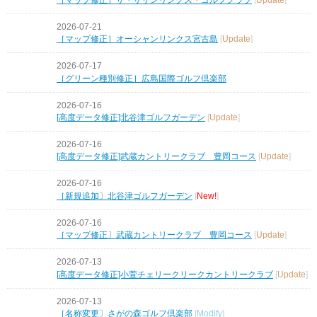
2026-07-21
［マップ修正］オーシャンリンクス宮古島
[
Update
]
2026-07-17
［グリーン種別修正］広島国際ゴルフ倶楽部
2026-07-16
[高度データ修正]北谷津ゴルフガーデン
[
Update
]
2026-07-16
[高度データ修正]武蔵カントリークラブ 豊岡コース
[
Update
]
2026-07-16
［新規追加〕北谷津ゴルフガーデン
[
New!
]
2026-07-16
［マップ修正〕武蔵カントリークラブ 豊岡コース
[
Update
]
2026-07-13
[高度データ修正]小萱チェリークリークカントリークラブ
[
Update
]
2026-07-13
［名称変更〕さがの森ゴルフ倶楽部
[
Modify
]