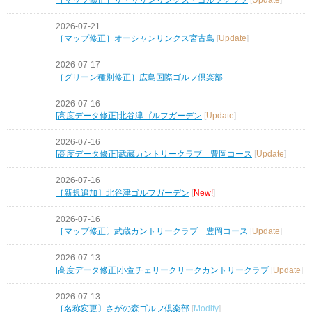
2026-07-21
［マップ修正］オーシャンリンクス宮古島
[
Update
]
2026-07-17
［グリーン種別修正］広島国際ゴルフ倶楽部
2026-07-16
[高度データ修正]北谷津ゴルフガーデン
[
Update
]
2026-07-16
[高度データ修正]武蔵カントリークラブ 豊岡コース
[
Update
]
2026-07-16
［新規追加〕北谷津ゴルフガーデン
[
New!
]
2026-07-16
［マップ修正〕武蔵カントリークラブ 豊岡コース
[
Update
]
2026-07-13
[高度データ修正]小萱チェリークリークカントリークラブ
[
Update
]
2026-07-13
［名称変更〕さがの森ゴルフ倶楽部
[
Modify
]