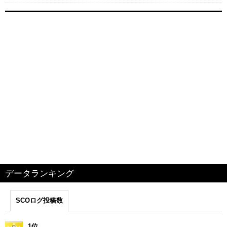
データランキング
SCOログ投稿数
1位