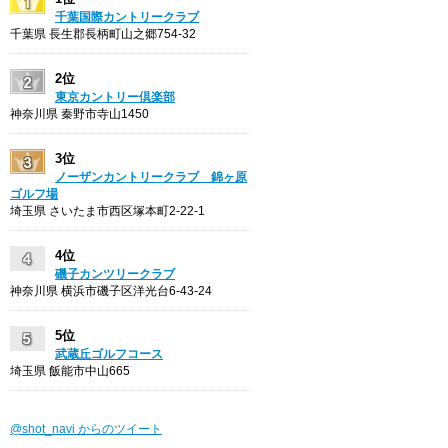
千葉国際カントリークラブ
千葉県 長生郡長柄町山之郷754-32
2位
東京カントリー倶楽部
神奈川県 秦野市寺山1450
3位
ノーザンカントリークラブ 錦ヶ原
ゴルフ場
埼玉県 さいたま市西区塚本町2-22-1
4位
磯子カンツリークラブ
神奈川県 横浜市磯子区洋光台6-43-24
5位
武蔵丘ゴルフコース
埼玉県 飯能市中山665
@shot_navi からのツイート