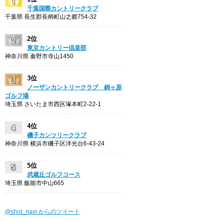
千葉国際カントリークラブ
千葉県 長生郡長柄町山之郷754-32
2位
東京カントリー倶楽部
神奈川県 秦野市寺山1450
3位
ノーザンカントリークラブ 錦ヶ原
ゴルフ場
埼玉県 さいたま市西区塚本町2-22-1
4位
磯子カンツリークラブ
神奈川県 横浜市磯子区洋光台6-43-24
5位
武蔵丘ゴルフコース
埼玉県 飯能市中山665
@shot_navi からのツイート