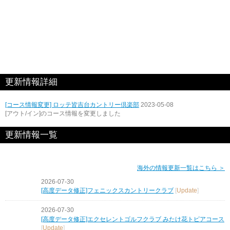
更新情報詳細
[コース情報変更] ロッテ皆吉台カントリー倶楽部
2023-05-08
[アウト/イン]のコース情報を変更しました
更新情報一覧
海外の情報更新一覧はこちら ＞
2026-07-30
[高度データ修正]フェニックスカントリークラブ
[
Update
]
2026-07-30
[高度データ修正]エクセレントゴルフクラブ みたけ花トピアコース
[
Update
]