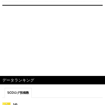
データランキング
SCOログ投稿数
1位