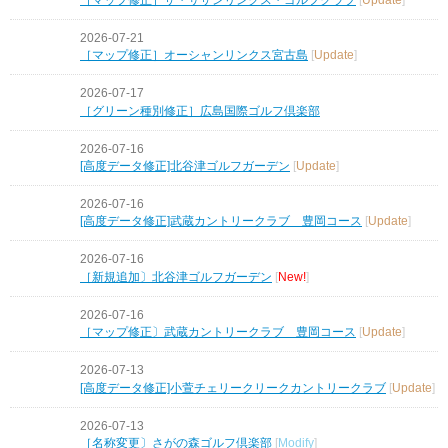
2026-07-21
［マップ修正］オーシャンリンクス宮古島
[
Update
]
2026-07-17
［グリーン種別修正］広島国際ゴルフ倶楽部
2026-07-16
[高度データ修正]北谷津ゴルフガーデン
[
Update
]
2026-07-16
[高度データ修正]武蔵カントリークラブ 豊岡コース
[
Update
]
2026-07-16
［新規追加〕北谷津ゴルフガーデン
[
New!
]
2026-07-16
［マップ修正〕武蔵カントリークラブ 豊岡コース
[
Update
]
2026-07-13
[高度データ修正]小萱チェリークリークカントリークラブ
[
Update
]
2026-07-13
［名称変更〕さがの森ゴルフ倶楽部
[
Modify
]