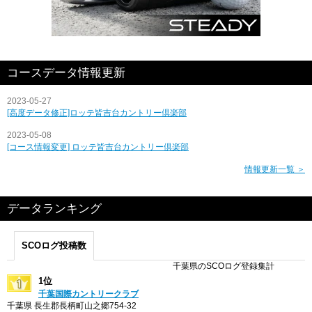
コースデータ情報更新
2023-05-27
[高度データ修正]ロッテ皆吉台カントリー倶楽部
2023-05-08
[コース情報変更] ロッテ皆吉台カントリー倶楽部
情報更新一覧 ＞
データランキング
SCOログ投稿数
千葉県のSCOログ登録集計
1位
千葉国際カントリークラブ
千葉県 長生郡長柄町山之郷754-32