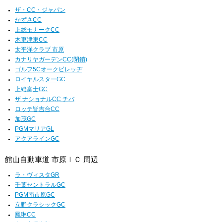
ザ・CC・ジャパン
かずさCC
上総モナークCC
木更津東CC
太平洋クラブ 市原
カナリヤガーデンCC(閉鎖)
ゴルフ5Cオークビレッヂ
ロイヤルスターGC
上総富士GC
ザ ナショナルCC チバ
ロッテ皆吉台CC
加茂GC
PGMマリアGL
アクアラインGC
館山自動車道 市原ＩＣ 周辺
ラ・ヴィスタGR
千葉セントラルGC
PGM南市原GC
立野クラシックGC
鳳琳CC