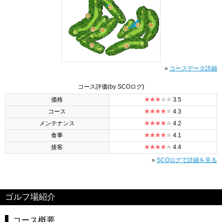
»
コースデータ詳細
コース評価
(by SCOログ)
価格
3.5
コース
4.3
メンテナンス
4.2
食事
4.1
接客
4.4
»
SCOログで詳細を見る
ゴルフ場紹介
コース概要