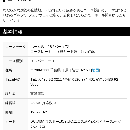
なだらかな房総の丘陵地。50万坪という広さを誇るコース設計のテーマは“ゆと
りあるゴルフ”。フェアウェイは広く、起伏もなだらかで、ホール間もゆったり
しています。
基本情報
コースデータ
ホール数：18 / パー：72
コースレート：-- / 総ヤード数：6575Yds
コース種別
メンバーコース
住所
〒290-0232 千葉県 市原市皆吉1627-1 [
地図
]
TEL&FAX
TEL : 0436-92-3211 / 予約:0120-374-401 FAX : 0436-92-
3833
設計者
富澤廣親
練習場
230yd. 打席数:20
開場日
1989-10-21
カード
DC,VISA,マスター,JCB,UC,ニコス,AMEX,ダイナース,セゾ
ン,オリコ