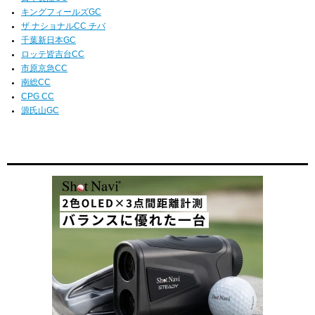
キングフィールズGC
ザ ナショナルCC チバ
千葉新日本GC
ロッテ皆吉台CC
市原京急CC
南総CC
CPG CC
源氏山GC