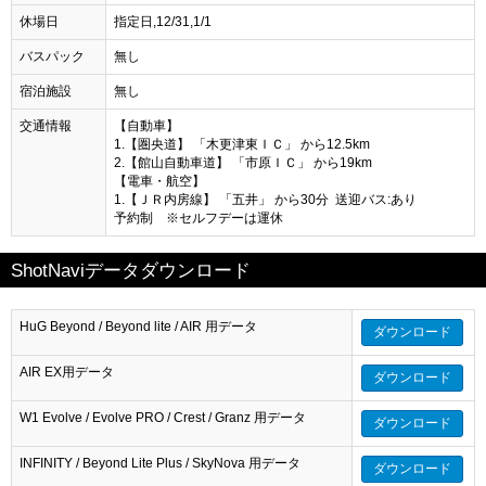
休場日
指定日,12/31,1/1
バスパック
無し
宿泊施設
無し
交通情報
【自動車】
1.【圏央道】 「木更津東ＩＣ」 から12.5km
2.【館山自動車道】 「市原ＩＣ」 から19km
【電車・航空】
1.【ＪＲ内房線】 「五井」 から30分 送迎バス:あり
予約制 ※セルフデーは運休
ShotNaviデータダウンロード
HuG Beyond / Beyond lite / AIR 用データ
ダウンロード
AIR EX用データ
ダウンロード
W1 Evolve / Evolve PRO / Crest / Granz 用データ
ダウンロード
INFINITY / Beyond Lite Plus / SkyNova 用データ
ダウンロード