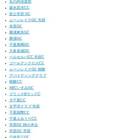
丸の内倶楽部
森永高滝CC
富士市原 GC
ムーンレイクGC 市原
米原GC
勝浦東急GC
勝浦GC
千葉夷隅GC
大多喜城GC
ベルセルバCC 市原C
ゴールデンクロスCC
ムーンレイクGC 鶴舞
アバイディングクラブ
鶴舞CC
ABCいすみGC
ブリック&ウッドC
大千葉CC
太平洋クラブ 市原
千葉国際CC
千葉よみうりCC
市原GC 柿の木台
市原GC 市原
日本長江GC