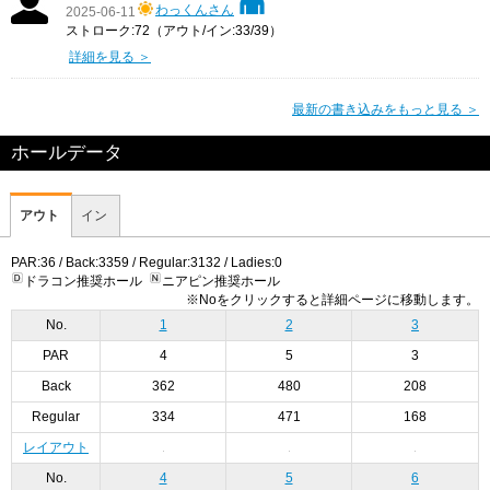
わっくんさん
2025-06-11
ストローク:72（アウト/イン:33/39）
詳細を見る ＞
最新の書き込みをもっと見る ＞
ホールデータ
アウト
イン
PAR:36 / Back:3359 / Regular:3132 / Ladies:0
ドラコン推奨ホール
ニアピン推奨ホール
※Noをクリックすると詳細ページに移動します。
No.
1
2
3
PAR
4
5
3
Back
362
480
208
Regular
334
471
168
レイアウト
No.
4
5
6