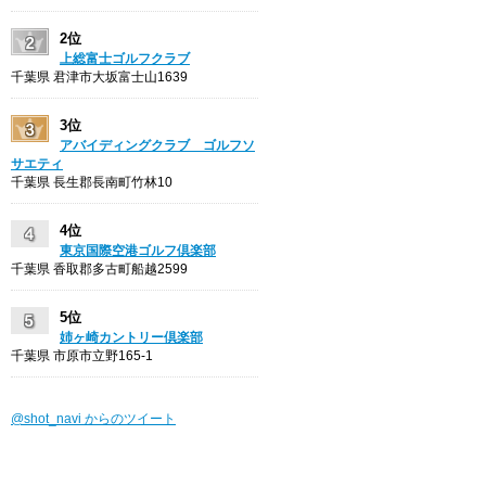
2位
上総富士ゴルフクラブ
千葉県 君津市大坂富士山1639
3位
アバイディングクラブ ゴルフソ
サエティ
千葉県 長生郡長南町竹林10
4位
東京国際空港ゴルフ倶楽部
千葉県 香取郡多古町船越2599
5位
姉ヶ崎カントリー倶楽部
千葉県 市原市立野165-1
@shot_navi からのツイート