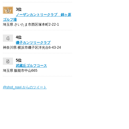
3位
ノーザンカントリークラブ 錦ヶ原
ゴルフ場
埼玉県 さいたま市西区塚本町2-22-1
4位
磯子カンツリークラブ
神奈川県 横浜市磯子区洋光台6-43-24
5位
武蔵丘ゴルフコース
埼玉県 飯能市中山665
@shot_navi からのツイート