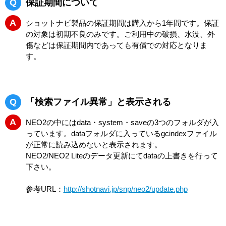
Q
保証期間について
A
ショットナビ製品の保証期間は購入から1年間です。保証
の対象は初期不良のみです。ご利用中の破損、水没、外
傷などは保証期間内であっても有償での対応となりま
す。
Q
「検索ファイル異常」と表示される
A
NEO2の中にはdata・system・saveの3つのフォルダが入
っています。dataフォルダに入っているgcindexファイル
が正常に読み込めないと表示されます。
NEO2/NEO2 Liteのデータ更新にてdataの上書きを行って
下さい。
参考URL：
http://shotnavi.jp/snp/neo2/update.php