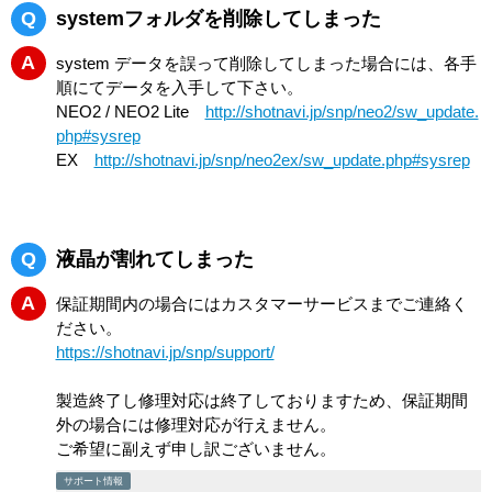
Q
systemフォルダを削除してしまった
A
system データを誤って削除してしまった場合には、各手
順にてデータを入手して下さい。
NEO2 / NEO2 Lite
http://shotnavi.jp/snp/neo2/sw_update.
php#sysrep
EX
http://shotnavi.jp/snp/neo2ex/sw_update.php#sysrep
Q
液晶が割れてしまった
A
保証期間内の場合にはカスタマーサービスまでご連絡く
ださい。
https://shotnavi.jp/snp/support/
製造終了し修理対応は終了しておりますため、保証期間
外の場合には修理対応が行えません。
ご希望に副えず申し訳ございません。
サポート情報