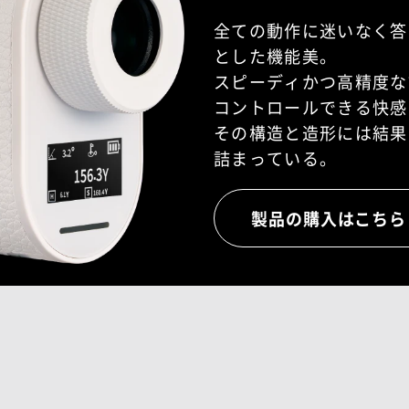
全ての動作に迷いなく答
とした機能美。
スピーディかつ高精度な
コントロールできる快感
その構造と造形には
結果
詰まっている。
製品の購入はこちら