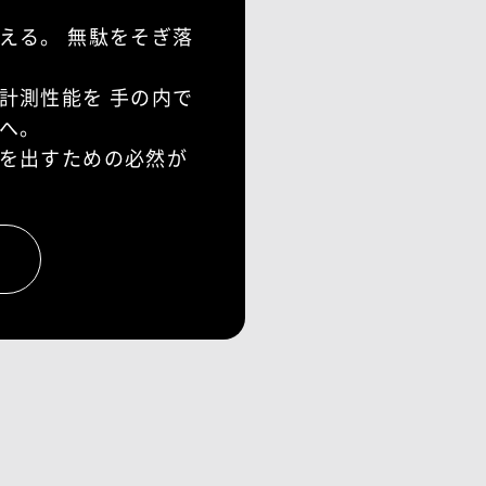
える。
無駄をそぎ落
計測性能を
手の内で
へ。
を出すための必然が