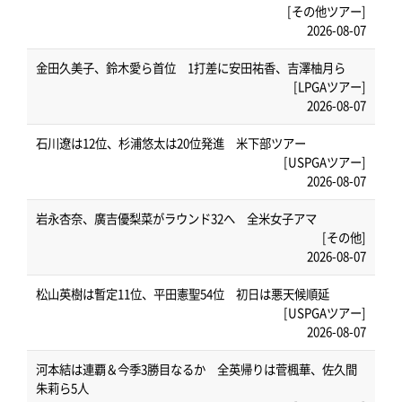
[その他ツアー]
2026-08-07
金田久美子、鈴木愛ら首位 1打差に安田祐香、吉澤柚月ら
[LPGAツアー]
2026-08-07
石川遼は12位、杉浦悠太は20位発進 米下部ツアー
[USPGAツアー]
2026-08-07
岩永杏奈、廣吉優梨菜がラウンド32へ 全米女子アマ
[その他]
2026-08-07
松山英樹は暫定11位、平田憲聖54位 初日は悪天候順延
[USPGAツアー]
2026-08-07
河本結は連覇＆今季3勝目なるか 全英帰りは菅楓華、佐久間
朱莉ら5人