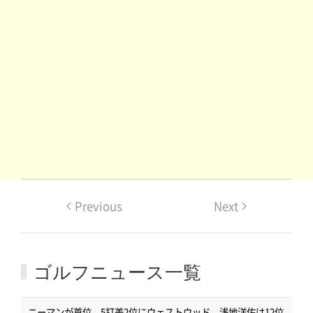
Previous
Next
ゴルフニュース一覧
ニーマンが首位、5打差2位にウェストウッド 浅地洋佑は12位