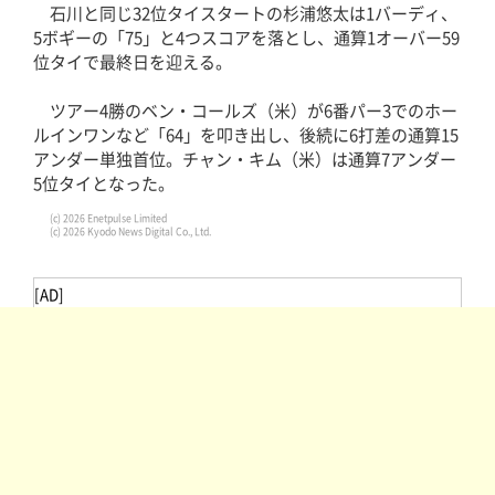
石川と同じ32位タイスタートの杉浦悠太は1バーディ、
5ボギーの「75」と4つスコアを落とし、通算1オーバー59
位タイで最終日を迎える。
ツアー4勝のベン・コールズ（米）が6番パー3でのホー
ルインワンなど「64」を叩き出し、後続に6打差の通算15
アンダー単独首位。チャン・キム（米）は通算7アンダー
5位タイとなった。
(c) 2026 Enetpulse Limited
(c) 2026 Kyodo News Digital Co., Ltd.
[AD]