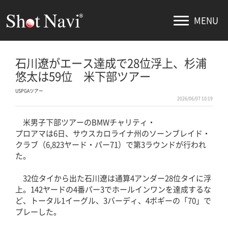
MENU
石川遼がエース達成で28位浮上、杉浦
悠太は59位 米下部ツアー
USPGAツアー
2026/06/07 10:19
米男子下部ツアーのBMWチャリティ・
プロアマは6日、サウスカロライナ州のソーンブレイド・
クラブ（6,823ヤード・パー71）で第3ラウンドが行われ
た。
32位タイから出た石川遼は通算4アンダー28位タイに浮
上。142ヤードの4番パー3でホールインワンを達成するな
ど、トータル1イーグル、3バーディ、4ボギーの「70」で
プレーした。