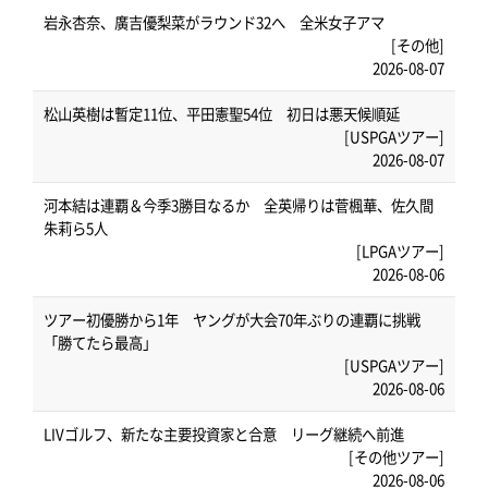
岩永杏奈、廣吉優梨菜がラウンド32へ 全米女子アマ
[その他]
2026-08-07
松山英樹は暫定11位、平田憲聖54位 初日は悪天候順延
[USPGAツアー]
2026-08-07
河本結は連覇＆今季3勝目なるか 全英帰りは菅楓華、佐久間
朱莉ら5人
[LPGAツアー]
2026-08-06
ツアー初優勝から1年 ヤングが大会70年ぶりの連覇に挑戦
「勝てたら最高」
[USPGAツアー]
2026-08-06
LIVゴルフ、新たな主要投資家と合意 リーグ継続へ前進
[その他ツアー]
2026-08-06