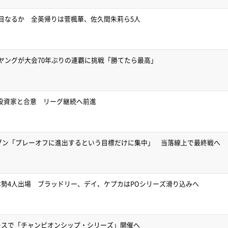
目なるか 全英帰りは菅楓華、佐久間朱莉ら5人
ヤングが大会70年ぶりの連覇に挑戦「勝てたら最高」
要投資家と合意 リーグ継続へ前進
イブン「プレーオフに進出するという目標だけに集中」 当落線上で最終戦へ
勢4人出場 ブラッドリー、デイ、ケプカはPOシリーズ滑り込みへ
ースで「チャンピオンシップ・シリーズ」開催へ