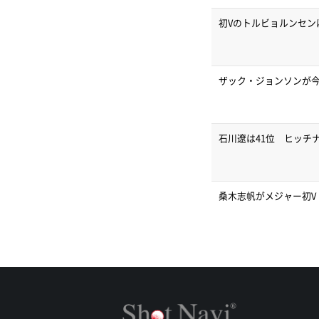
初Vのトルビョルンセンは
ザック・ジョンソンが今
石川遼は41位 ヒッチ
桑木志帆がメジャー初