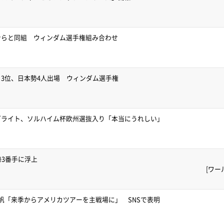
ンらと同組 ウィンダム選手権組み合わせ
3位、日本勢4人出場 ウィンダム選手権
ゼライト、ソルハイム杯欧州選抜入り「本当にうれしい」
勢3番手に浮上
[ワー
帆「来季からアメリカツアーを主戦場に」 SNSで表明