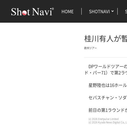
HOME
SHOTNAVI
桂川有人が暫
欧州ツアー
DPワールドツアーの
ド・パー71）で第2
星野陸也は16ホール
セバスチャン・ソダ
前日の第1ラウンド
(c) 2026 Enetpulse Limited
(c) 2026 Kyodo News Digital Co., L