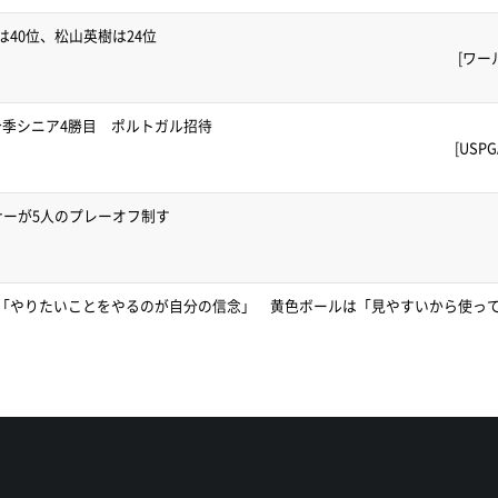
40位、松山英樹は24位
[ワー
季シニア4勝目 ポルトガル招待
[US
ナーが5人のプレーオフ制す
V「やりたいことをやるのが自分の信念」 黄色ボールは「見やすいから使っ