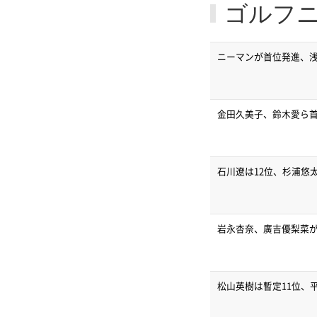
ゴルフ
ニーマンが首位発進、浅地
金田久美子、鈴木愛ら首
石川遼は12位、杉浦悠
岩永杏奈、廣吉優梨菜が
松山英樹は暫定11位、