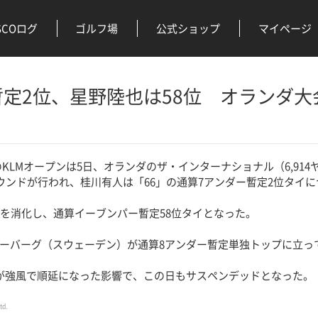
SCOログ
ゴルフ場
公式ショップ
マイページ
定2位、星野陸也は58位 オランダ大
KLMオープンは5日、オランダのザ・インターナショナル（6,914
ラウンドが行われ、桂川有人は「66」の通算7アンダー暫定2位タイ
を消化し、通算イーブンパー暫定58位タイとなった。
ーバーグ（スウェーデン）が通算8アンダー暫定単独トップに立っ
が強風で順延になった影響で、この日もサスペンデッドとなった。
td.