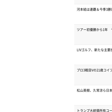
河本結は連覇＆今季3勝
ツアー初優勝から1年 
LIVゴルフ、新たな主
プロ3戦目Vの21歳コ
松山英樹、久常涼ら日本
トランプ大統領所有コ