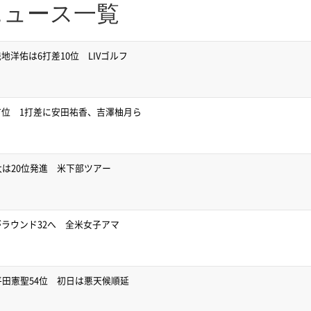
ニュース一覧
洋佑は6打差10位 LIVゴルフ
位 1打差に安田祐香、吉澤柚月ら
太は20位発進 米下部ツアー
ラウンド32へ 全米女子アマ
平田憲聖54位 初日は悪天候順延