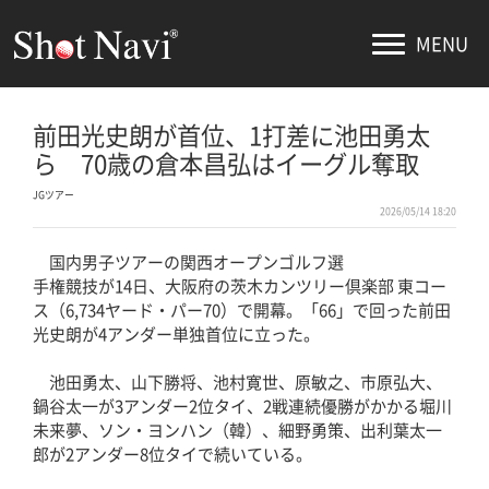
MENU
前田光史朗が首位、1打差に池田勇太
ら 70歳の倉本昌弘はイーグル奪取
JGツアー
2026/05/14 18:20
国内男子ツアーの関西オープンゴルフ選
手権競技が14日、大阪府の茨木カンツリー倶楽部 東コー
ス（6,734ヤード・パー70）で開幕。「66」で回った前田
光史朗が4アンダー単独首位に立った。
池田勇太、山下勝将、池村寛世、原敏之、市原弘大、
鍋谷太一が3アンダー2位タイ、2戦連続優勝がかかる堀川
未来夢、ソン・ヨンハン（韓）、細野勇策、出利葉太一
郎が2アンダー8位タイで続いている。