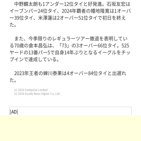
中野麟太朗も1アンダー12位タイと好発進。石坂友宏は
イーブンパー24位タイ、2024年覇者の幡地隆寛は1オーバ
ー39位タイ、米澤蓮は2オーバー51位タイで初日を終え
た。
また、今季限りのレギュラーツアー撤退を表明してい
る70歳の倉本昌弘は、「73」の3オーバー66位タイ。525
ヤードの13番パー5で自身14年ぶりとなるイーグルをチッ
プインで達成している。
2023年王者の蝉川泰果は4オーバー84位タイと出遅れ
た。
(c) 2026 Enetpulse Limited
(c) 2026 Kyodo News Digital Co., Ltd.
[AD]