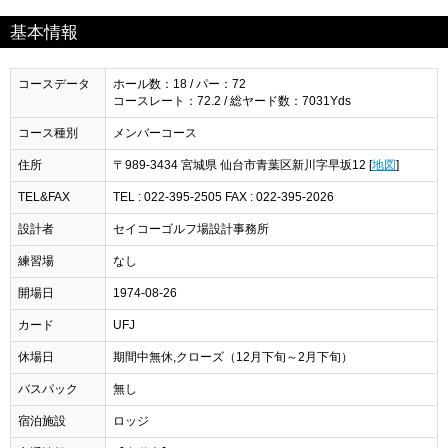
基本情報
コースデータ
ホール数：18 / パー：72
コースレート：72.2 / 総ヤード数：7031Yds
コース種別
メンバーコース
住所
〒989-3434 宮城県 仙台市青葉区新川字早坂12 [
地図
]
TEL&FAX
TEL : 022-395-2505 FAX : 022-395-2026
設計者
セイコーゴルフ場設計事務所
練習場
なし
開場日
1974-08-26
カード
UFJ
休場日
期間中無休,クローズ（12月下旬～2月下旬）
バスパック
無し
宿泊施設
ロッジ