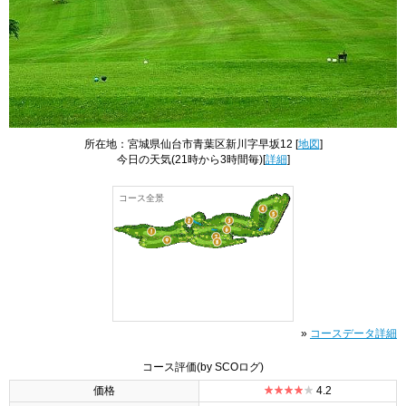
所在地：宮城県仙台市青葉区新川字早坂12 [
地図
]
今日の天気
(21時から3時間毎)[
詳細
]
コース全景
»
コースデータ詳細
コース評価
(by SCOログ)
価格
4.2