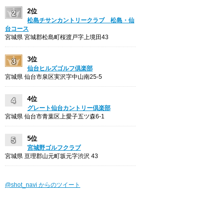
2位
松島チサンカントリークラブ 松島・仙
台コース
宮城県 宮城郡松島町桜渡戸字上境田43
3位
仙台ヒルズゴルフ倶楽部
宮城県 仙台市泉区実沢字中山南25-5
4位
グレート仙台カントリー倶楽部
宮城県 仙台市青葉区上愛子五ツ森6-1
5位
宮城野ゴルフクラブ
宮城県 亘理郡山元町坂元字渋沢 43
@shot_navi からのツイート