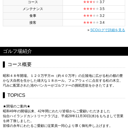
コース
3.7
メンテナンス
3.5
食事
3.2
接客
3.4
»
SCOログで詳細を見る
ゴルフ場紹介
コース概要
昭和４８年開場。１２０万平方ｍ（約４０万坪）の丘陵地に広がる杜の都の豊
かな大自然を生かした雄大な１８ホール。フェアウェイに点在する松の木立、
巧みに配置された池やバンカーがゴルファーの挑戦意欲をかきたてます。
TOPICS
★閉場のご案内★
昭和49年の開場以来、42年間にわたり皆様からご愛顧いただきました
仙台ハイランドカントリークラブは、平成28年11月30日(水)をもちまして営業
を終了致しました。
皆様の永年にわたるご愛顧に従業員一同心より厚く御礼申し上げます。