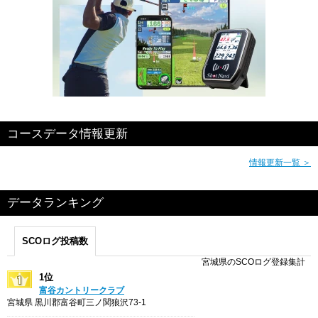
コースデータ情報更新
情報更新一覧 ＞
データランキング
SCOログ投稿数
宮城県のSCOログ登録集計
1位
富谷カントリークラブ
宮城県 黒川郡富谷町三ノ関狼沢73-1