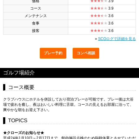
価格
3.9
コース
3.9
メンテナンス
3.6
食事
3.6
接客
3.6
»
SCOログで詳細を見る
プレー予約
コンペ相談
ゴルフ場紹介
コース概要
クラブハウスにホテルを併設しており宿泊プレーが可能です。プレー後は大浴
場で疲れを癒し、夜はおいしい料理に舌鼓。コースの見えるお部屋に泊って、
爽やかな朝をお迎え下さい。
TOPICS
★クローズのお知らせ★
平成24年1月10日～2月17日まで、館内施設点検のため臨時休業とさせていただ