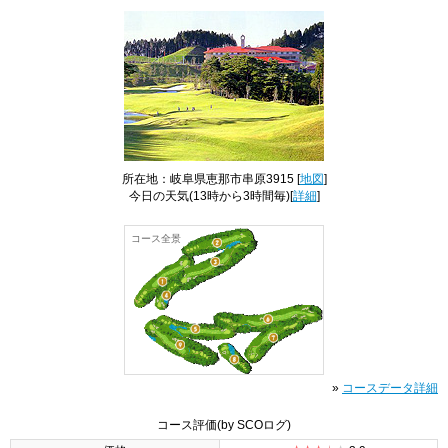
所在地：岐阜県恵那市串原3915 [
地図
]
今日の天気
(13時から3時間毎)[
詳細
]
コース全景
»
コースデータ詳細
コース評価
(by SCOログ)