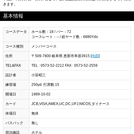
きます。
基本情報
コースデータ
ホール数：18 / パー：72
コースレート：-- / 総ヤード数：6880Yds
コース種別
メンバーコース
住所
〒509-7800 岐阜県 恵那市串原3915 [
地図
]
TEL&FAX
TEL : 0573-52-2212 FAX : 0573-52-2559
設計者
小笹昭三
練習場
250yd. 打席数:15
開場日
1989-10-02
カード
JCB,VISA,AMEX,UC,DC,UFJ,NICOS,ダイナース
休場日
無休
バスパック
無し
宿泊施設
ホテル