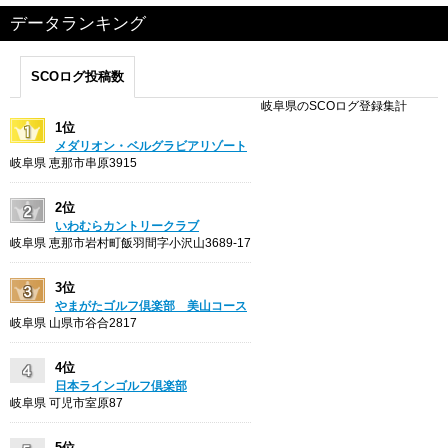
データランキング
SCOログ投稿数
岐阜県のSCOログ登録集計
1位
メダリオン・ベルグラビアリゾート
岐阜県 恵那市串原3915
2位
いわむらカントリークラブ
岐阜県 恵那市岩村町飯羽間字小沢山3689-17
3位
やまがたゴルフ倶楽部 美山コース
岐阜県 山県市谷合2817
4位
日本ラインゴルフ倶楽部
岐阜県 可児市室原87
5位