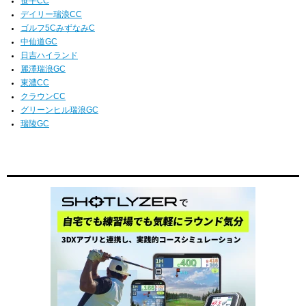
笹平CC
デイリー瑞浪CC
ゴルフ5CみずなみC
中仙道GC
日吉ハイランド
麗澤瑞浪GC
東濃CC
クラウンCC
グリーンヒル瑞浪GC
瑞陵GC