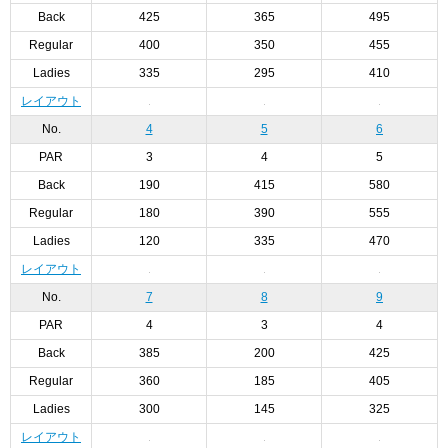
Back
425
365
495
Regular
400
350
455
Ladies
335
295
410
レイアウト
No.
4
5
6
PAR
3
4
5
Back
190
415
580
Regular
180
390
555
Ladies
120
335
470
レイアウト
No.
7
8
9
PAR
4
3
4
Back
385
200
425
Regular
360
185
405
Ladies
300
145
325
レイアウト