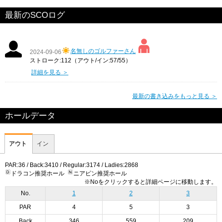
最新のSCOログ
名無しのゴルファーさん
2024-09-06
ストローク:112（アウト/イン:57/55）
詳細を見る ＞
最新の書き込みをもっと見る ＞
ホールデータ
アウト
イン
PAR:36 / Back:3410 / Regular:3174 / Ladies:2868
ドラコン推奨ホール
ニアピン推奨ホール
※Noをクリックすると詳細ページに移動します。
No.
1
2
3
PAR
4
5
3
Back
346
559
209