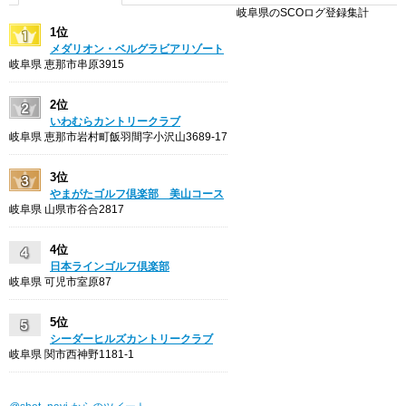
岐阜県のSCOログ登録集計
1位
メダリオン・ベルグラビアリゾート
岐阜県 恵那市串原3915
2位
いわむらカントリークラブ
岐阜県 恵那市岩村町飯羽間字小沢山3689-17
3位
やまがたゴルフ倶楽部 美山コース
岐阜県 山県市谷合2817
4位
日本ラインゴルフ倶楽部
岐阜県 可児市室原87
5位
シーダーヒルズカントリークラブ
岐阜県 関市西神野1181-1