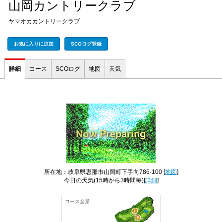
山岡カントリークラブ
ヤマオカカントリークラブ
お気に入りに追加
SCOログ登録
詳細
コース
SCOログ
地図
天気
所在地：岐阜県恵那市山岡町下手向786-100 [
地図
]
今日の天気
(15時から3時間毎)[
詳細
]
コース全景