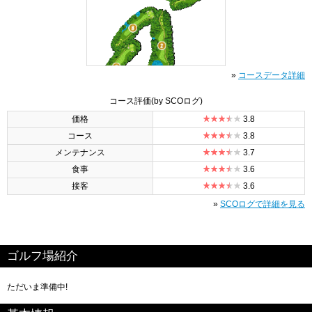
»
コースデータ詳細
コース評価
(by SCOログ)
価格
3.8
コース
3.8
メンテナンス
3.7
食事
3.6
接客
3.6
»
SCOログで詳細を見る
ゴルフ場紹介
ただいま準備中!