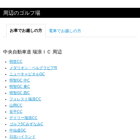
周辺のゴルフ場
お車でお越しの方
電車でお越しの方
中央自動車道 瑞浪ＩＣ 周辺
明世CC
メダリオン・ベルグラビアR
ニューキャピタルGC
明智GC 中C
明智GC 東C
明智GC 西C
フォレスト瑞浪CC
山岡CC
笹平CC
デイリー瑞浪CC
ゴルフ5CみずなみC
中仙道GC
日吉ハイランド