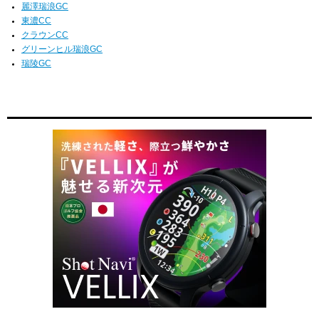
麗澤瑞浪GC
東濃CC
クラウンCC
グリーンヒル瑞浪GC
瑞陵GC