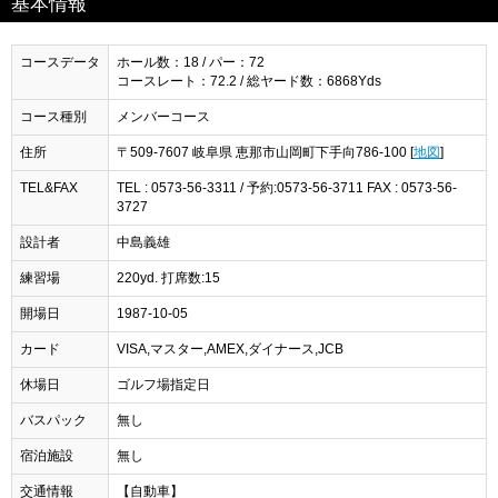
基本情報
コースデータ
ホール数：18 / パー：72
コースレート：72.2 / 総ヤード数：6868Yds
コース種別
メンバーコース
住所
〒509-7607 岐阜県 恵那市山岡町下手向786-100 [
地図
]
TEL&FAX
TEL : 0573-56-3311 / 予約:0573-56-3711 FAX : 0573-56-
3727
設計者
中島義雄
練習場
220yd. 打席数:15
開場日
1987-10-05
カード
VISA,マスター,AMEX,ダイナース,JCB
休場日
ゴルフ場指定日
バスパック
無し
宿泊施設
無し
交通情報
【自動車】