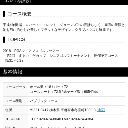
ゴルフ場紹介
コース概要
平成4年開場。ロバート・トレント・ジョーンズJr.の設計らしく、周囲の景観と
池を巧に活かした美しくフラットなデザイン。クラブハウスも綺麗です。
TOPICS
2018 PGAシニアプロゴルフツアー
「第2回 すまい－だカップ シニアゴルフトーナメント」開催予定コース
（5/31～6/2）
基本情報
コースデータ
ホール数：18 / パー：72
コースレート：72.5 / 総ヤード数：6854Yds
コース種別
パブリックコース
住所
〒321-0417 栃木県 宇都宮市冬室町1039-3 [
地図
]
TEL&FAX
TEL : 028-674-8848 FAX : 028-674-4384