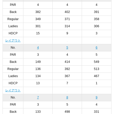
PAR
4
4
4
Back
382
402
391
Regular
349
371
358
Ladies
301
314
306
HDCP
15
9
3
レイアウト
No.
4
5
6
PAR
3
4
5
Back
149
414
549
Regular
136
392
513
Ladies
134
367
467
HDCP
13
7
1
レイアウト
No.
7
8
9
PAR
3
5
4
Back
133
498
331