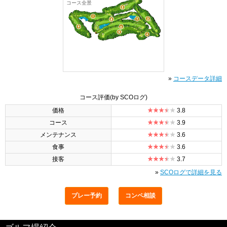
コース全景
»
コースデータ詳細
コース評価
(by SCOログ)
価格
3.8
コース
3.9
メンテナンス
3.6
食事
3.6
接客
3.7
»
SCOログで詳細を見る
プレー予約
コンペ相談