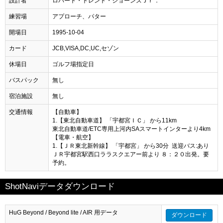
設計者
ロバート・トレント・ジョーンズＪｒ．
練習場
アプローチ、パター
開場日
1995-10-04
カード
JCB,VISA,DC,UC,セゾン
休場日
ゴルフ場指定日
バスパック
無し
宿泊施設
無し
交通情報
【自動車】
1.【東北自動車道】 「宇都宮ＩＣ」 から11km
東北自動車道/ETC専用上河内SAスマートインターより4km
【電車・航空】
1.【ＪＲ東北新幹線】 「宇都宮」 から30分 送迎バス:あり
ＪＲ宇都宮駅西口ララスクエアー前より ８：２０出発。要
予約。
ShotNaviデータダウンロード
HuG Beyond / Beyond lite / AIR 用データ
ダウンロード