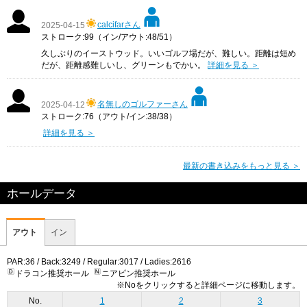
calcifarさん
2025-04-15
ストローク:99（イン/アウト:48/51）
久しぶりのイーストウッド。いいゴルフ場だが、難しい。距離は短め
だが、距離感難しいし、グリーンもでかい。
詳細を見る ＞
名無しのゴルファーさん
2025-04-12
ストローク:76（アウト/イン:38/38）
詳細を見る ＞
最新の書き込みをもっと見る ＞
ホールデータ
アウト
イン
PAR:36 / Back:3249 / Regular:3017 / Ladies:2616
ドラコン推奨ホール
ニアピン推奨ホール
※Noをクリックすると詳細ページに移動します。
No.
1
2
3