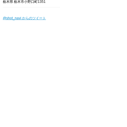
栃木県 栃木市小野口町1351
@shot_navi からのツイート