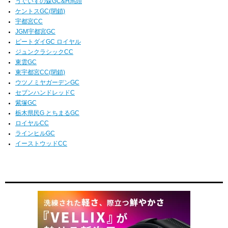
うぐいすの森GC&H馬頭
ケントスGC(閉鎖)
宇都宮CC
JGM宇都宮GC
ピートダイGC ロイヤル
ジュンクラシックCC
東雲GC
東宇都宮CC(閉鎖)
ウツノミヤガーデンGC
セブンハンドレッドC
紫塚GC
栃木県民G とちまるGC
ロイヤルCC
ラインヒルGC
イーストウッドCC