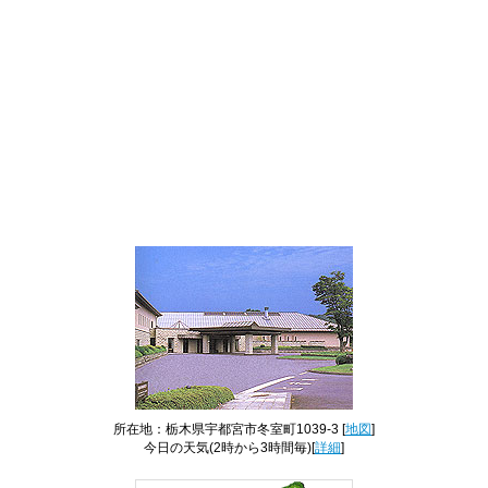
所在地：栃木県宇都宮市冬室町1039-3 [
地図
]
今日の天気
(2時から3時間毎)[
詳細
]