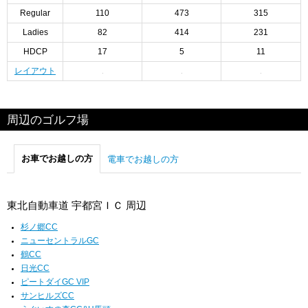
Regular
110
473
315
Ladies
82
414
231
HDCP
17
5
11
レイアウト
周辺のゴルフ場
お車でお越しの方
電車でお越しの方
東北自動車道 宇都宮ＩＣ 周辺
杉ノ郷CC
ニューセントラルGC
鶴CC
日光CC
ピートダイGC VIP
サンヒルズCC