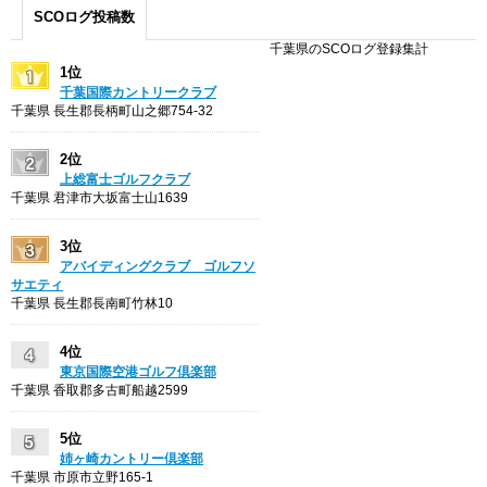
SCOログ投稿数
千葉県のSCOログ登録集計
1位
千葉国際カントリークラブ
千葉県 長生郡長柄町山之郷754-32
2位
上総富士ゴルフクラブ
千葉県 君津市大坂富士山1639
3位
アバイディングクラブ ゴルフソ
サエティ
千葉県 長生郡長南町竹林10
4位
東京国際空港ゴルフ倶楽部
千葉県 香取郡多古町船越2599
5位
姉ヶ崎カントリー倶楽部
千葉県 市原市立野165-1