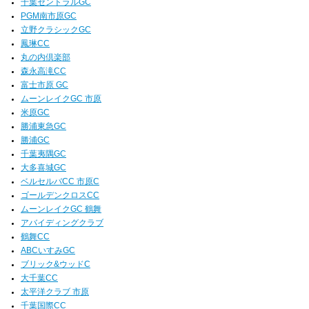
千葉セントラルGC
PGM南市原GC
立野クラシックGC
鳳琳CC
丸の内倶楽部
森永高滝CC
富士市原 GC
ムーンレイクGC 市原
米原GC
勝浦東急GC
勝浦GC
千葉夷隅GC
大多喜城GC
ベルセルバCC 市原C
ゴールデンクロスCC
ムーンレイクGC 鶴舞
アバイディングクラブ
鶴舞CC
ABCいすみGC
ブリック&ウッドC
大千葉CC
太平洋クラブ 市原
千葉国際CC