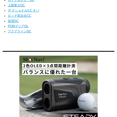
ロイヤルスターGC
上総富士GC
ザ ナショナルCC チバ
ロッテ皆吉台CC
加茂GC
PGMマリアGL
アクアラインGC