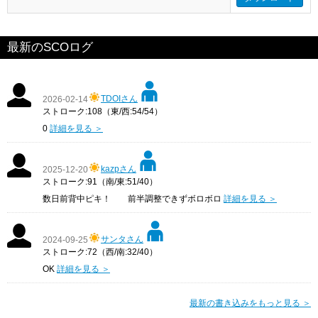
最新のSCOログ
TDOIさん
2026-02-14
ストローク:108（東/西:54/54）
0
詳細を見る ＞
kazpさん
2025-12-20
ストローク:91（南/東:51/40）
数日前背中ピキ！ 前半調整できずボロボロ
詳細を見る ＞
サンタさん
2024-09-25
ストローク:72（西/南:32/40）
OK
詳細を見る ＞
最新の書き込みをもっと見る ＞