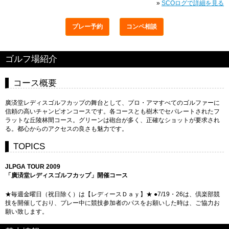
»
SCOログで詳細を見る
プレー予約
コンペ相談
ゴルフ場紹介
コース概要
廣済堂レディスゴルフカップの舞台として、プロ・アマすべてのゴルファーに
信頼の高いチャンピオンコースです。各コースとも樹木でセパレートされたフ
ラットな丘陵林間コース。グリーンは砲台が多く、正確なショットが要求され
る。都心からのアクセスの良さも魅力です。
TOPICS
JLPGA TOUR 2009
「廣済堂レディスゴルフカップ」開催コース
★毎週金曜日（祝日除く）は【レディースＤａｙ】★ ●7/19・26は、倶楽部競
技を開催しており、プレー中に競技参加者のパスをお願いした時は、ご協力お
願い致します。