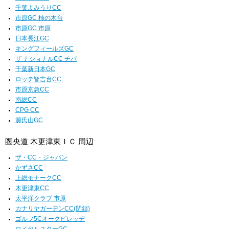
千葉よみうりCC
市原GC 柿の木台
市原GC 市原
日本長江GC
キングフィールズGC
ザ ナショナルCC チバ
千葉新日本GC
ロッテ皆吉台CC
市原京急CC
南総CC
CPG CC
源氏山GC
圏央道 木更津東ＩＣ 周辺
ザ・CC・ジャパン
かずさCC
上総モナークCC
木更津東CC
太平洋クラブ 市原
カナリヤガーデンCC(閉鎖)
ゴルフ5Cオークビレッヂ