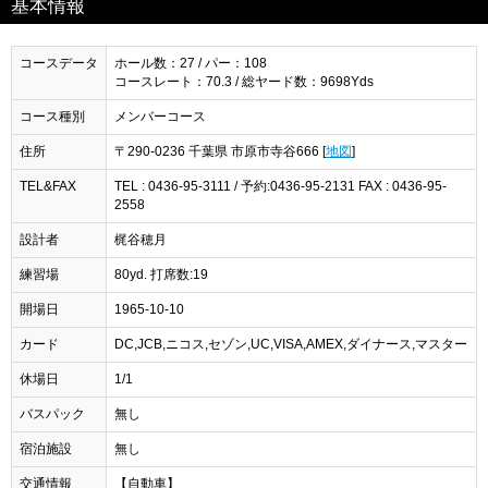
基本情報
コースデータ
ホール数：27 / パー：108
コースレート：70.3 / 総ヤード数：9698Yds
コース種別
メンバーコース
住所
〒290-0236 千葉県 市原市寺谷666 [
地図
]
TEL&FAX
TEL : 0436-95-3111 / 予約:0436-95-2131 FAX : 0436-95-
2558
設計者
梶谷穂月
練習場
80yd. 打席数:19
開場日
1965-10-10
カード
DC,JCB,ニコス,セゾン,UC,VISA,AMEX,ダイナース,マスター
休場日
1/1
バスパック
無し
宿泊施設
無し
交通情報
【自動車】