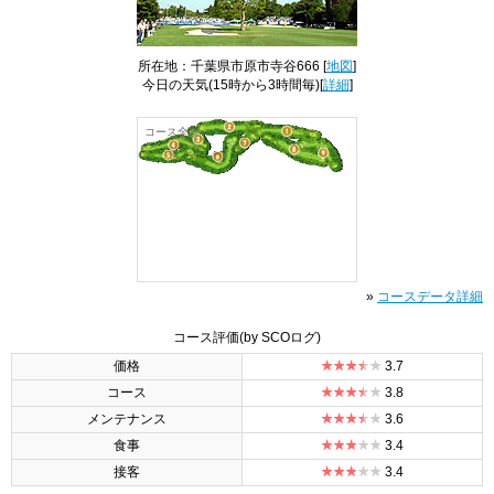
所在地：千葉県市原市寺谷666 [
地図
]
今日の天気
(15時から3時間毎)[
詳細
]
コース全景
»
コースデータ詳細
コース評価
(by SCOログ)
価格
3.7
コース
3.8
メンテナンス
3.6
食事
3.4
接客
3.4