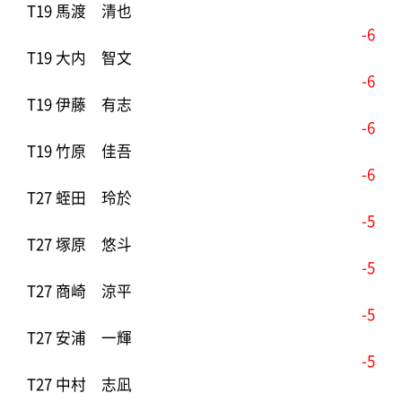
T19 馬渡 清也
-6
T19 大内 智文
-6
T19 伊藤 有志
-6
T19 竹原 佳吾
-6
T27 蛭田 玲於
-5
T27 塚原 悠斗
-5
T27 商崎 涼平
-5
T27 安浦 一輝
-5
T27 中村 志凪