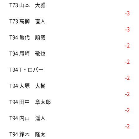
T73 山本 大雅
-3
T73 高柳 直人
-3
T94 亀代 順哉
-2
T94 尾崎 敬也
-2
T94 T・ロバー
-2
T94 大塚 大樹
-2
T94 田中 章太郎
-2
T94 内山 遥人
-2
T94 鈴木 隆太