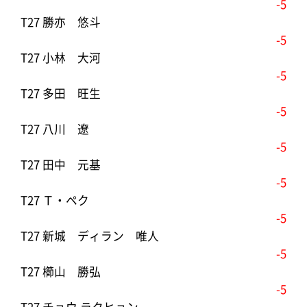
-5
T27 勝亦 悠斗
-5
T27 小林 大河
-5
T27 多田 旺生
-5
T27 八川 遼
-5
T27 田中 元基
-5
T27 Ｔ・ペク
-5
T27 新城 ディラン 唯人
-5
T27 櫛山 勝弘
-5