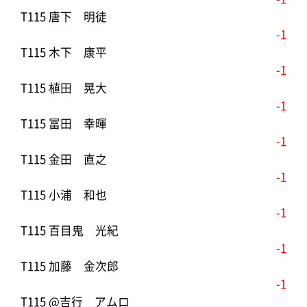
T115 唐下 明徒
-1
T115 木下 康平
-1
T115 植田 晃大
-1
T115 冨田 幸暉
-1
T115 金田 直之
-1
T115 小浦 和也
-1
T115 百目鬼 光紀
-1
T115 加藤 金次郎
-1
T115 @吉行 アムロ