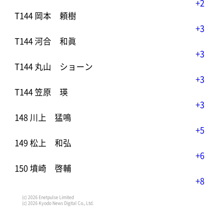
+2
T144 岡本 頼樹
+3
T144 河合 和眞
+3
T144 丸山 ショーン
+3
T144 笠原 瑛
+3
148 川上 猛鳴
+5
149 松上 和弘
+6
150 墳崎 啓輔
+8
(c) 2026 Enetpulse Limited
(c) 2026 Kyodo News Digital Co., Ltd.