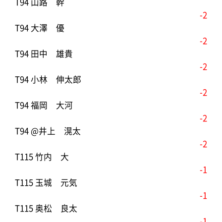
T94 山路 幹
-2
T94 大澤 優
-2
T94 田中 雄貴
-2
T94 小林 伸太郎
-2
T94 福岡 大河
-2
T94 @井上 滉太
-2
T115 竹内 大
-1
T115 玉城 元気
-1
T115 奥松 良太
-1