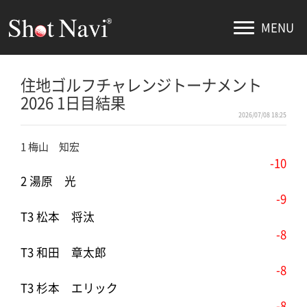
MENU
住地ゴルフチャレンジトーナメント
2026 1日目結果
2026/07/08 18:25
1 梅山 知宏
-10
2 湯原 光
-9
T3 松本 将汰
-8
T3 和田 章太郎
-8
T3 杉本 エリック
-8