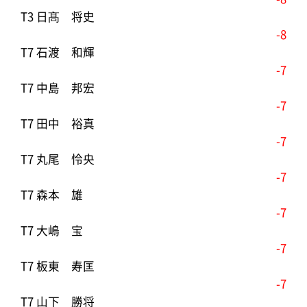
T3 日髙 将史
-8
T7 石渡 和輝
-7
T7 中島 邦宏
-7
T7 田中 裕真
-7
T7 丸尾 怜央
-7
T7 森本 雄
-7
T7 大嶋 宝
-7
T7 板東 寿匡
-7
T7 山下 勝将