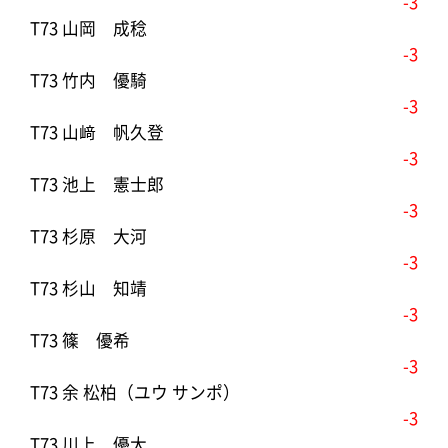
-3
T73 山岡 成稔
-3
T73 竹内 優騎
-3
T73 山﨑 帆久登
-3
T73 池上 憲士郎
-3
T73 杉原 大河
-3
T73 杉山 知靖
-3
T73 篠 優希
-3
T73 余 松柏（ユウ サンポ）
-3
T73 川上 優大