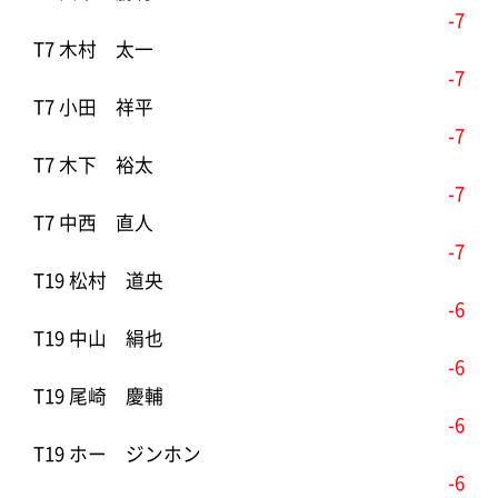
-7
T7 木村 太一
-7
T7 小田 祥平
-7
T7 木下 裕太
-7
T7 中西 直人
-7
T19 松村 道央
-6
T19 中山 絹也
-6
T19 尾崎 慶輔
-6
T19 ホー ジンホン
-6