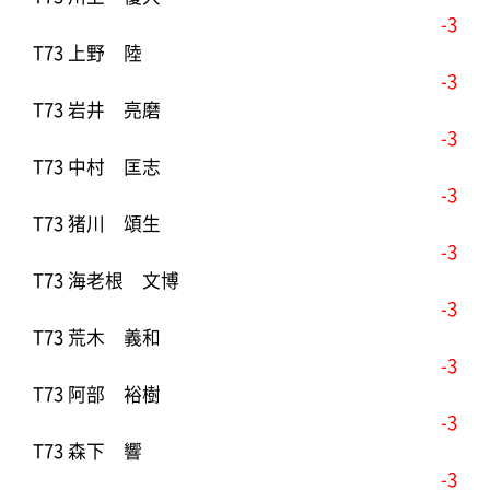
-3
T73 上野 陸
-3
T73 岩井 亮磨
-3
T73 中村 匡志
-3
T73 猪川 頌生
-3
T73 海老根 文博
-3
T73 荒木 義和
-3
T73 阿部 裕樹
-3
T73 森下 響
-3