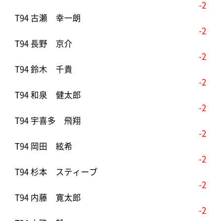
-2
T94 古瀬 幸一朗
-2
T94 長野 京介
-2
T94 鈴木 千貴
-2
T94 和泉 健太郎
-2
T94 宇喜多 飛翔
-2
T94 岡田 絃希
-2
T94 杉本 スティーブ
-2
T94 内藤 寛太郎
-2