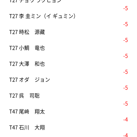
T27 チョウ ラクヒョン
-5
T27 李 圭ミン（イ ギュミン）
-5
T27 時松 源藏
-5
T27 小鯛 竜也
-5
T27 大澤 和也
-5
T27 オダ ジョン
-5
T27 呉 司聡
-5
T47 尾﨑 翔太
-4
T47 石川 大翔
-4