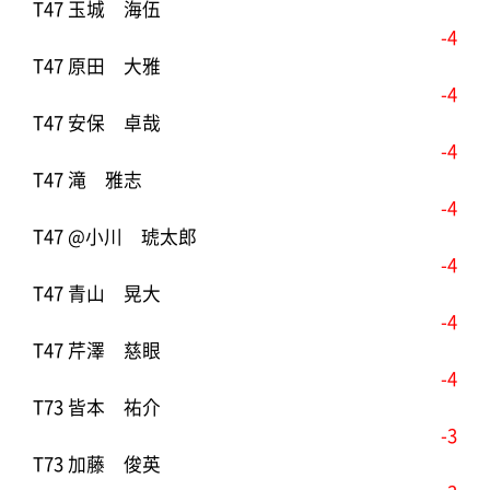
T47 玉城 海伍
-4
T47 原田 大雅
-4
T47 安保 卓哉
-4
T47 滝 雅志
-4
T47 @小川 琥太郎
-4
T47 青山 晃大
-4
T47 芹澤 慈眼
-4
T73 皆本 祐介
-3
T73 加藤 俊英