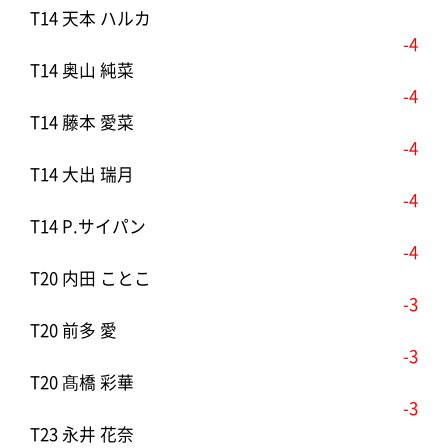
T14 天本 ハルカ
-4
T14 奥山 純菜
-4
T14 藤本 愛菜
-4
T14 大出 瑞月
-4
T14 P.サイパン
-4
T20 内田 ことこ
-3
T20 前多 愛
-3
T20 髙橋 彩華
-3
T23 永井 花奈