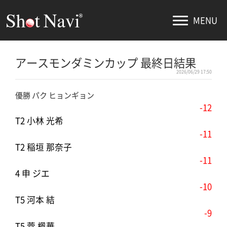
MENU
アースモンダミンカップ 最終日結果
2026/06/29 17:50
優勝 パク ヒョンギョン
-12
T2 小林 光希
-11
T2 稲垣 那奈子
-11
4 申 ジエ
-10
T5 河本 結
-9
T5 菅 楓華