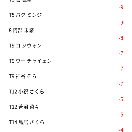
-9
T5 パク ミンジ
-9
8 阿部 未悠
-8
T9 コ ジウォン
-7
T9 ウー チャイェン
-7
T9 神谷 そら
-7
T12 小祝 さくら
-5
T12 菅沼 菜々
-5
T14 鳥居 さくら
-4