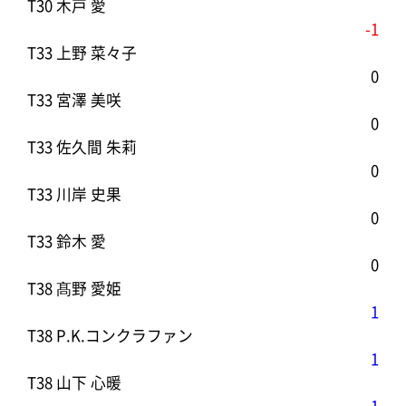
T30 木戸 愛
-1
T33 上野 菜々子
0
T33 宮澤 美咲
0
T33 佐久間 朱莉
0
T33 川岸 史果
0
T33 鈴木 愛
0
T38 髙野 愛姫
1
T38 P.K.コンクラファン
1
T38 山下 心暖