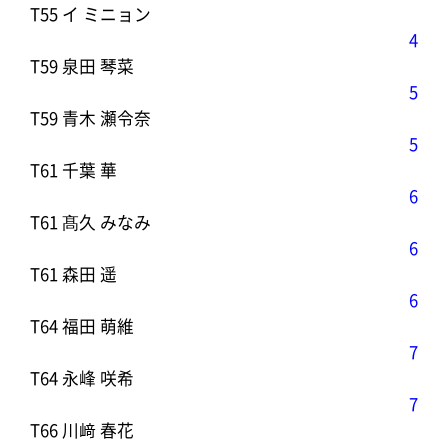
T55 イ ミニョン
4
T59 泉田 琴菜
5
T59 青木 瀬令奈
5
T61 千葉 華
6
T61 髙久 みなみ
6
T61 森田 遥
6
T64 福田 萌維
7
T64 永峰 咲希
7
T66 川﨑 春花