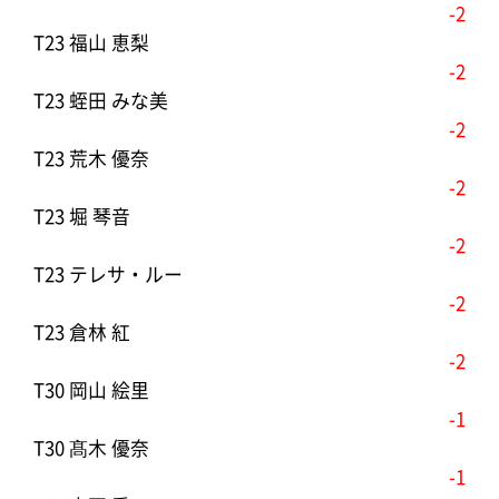
-2
T23 福山 恵梨
-2
T23 蛭田 みな美
-2
T23 荒木 優奈
-2
T23 堀 琴音
-2
T23 テレサ・ルー
-2
T23 倉林 紅
-2
T30 岡山 絵里
-1
T30 髙木 優奈
-1