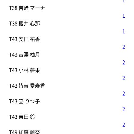
1
T38 吉﨑 マーナ
1
T38 櫻井 心那
1
T43 安田 祐香
2
T43 吉澤 柚月
2
T43 小林 夢果
2
T43 皆吉 愛寿香
2
T43 笠 りつ子
2
T43 吉田 鈴
2
T49 加藤 麗奈