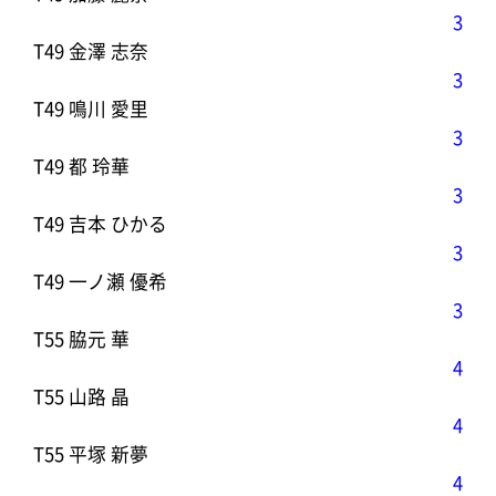
3
T49 金澤 志奈
3
T49 鳴川 愛里
3
T49 都 玲華
3
T49 吉本 ひかる
3
T49 一ノ瀬 優希
3
T55 脇元 華
4
T55 山路 晶
4
T55 平塚 新夢
4