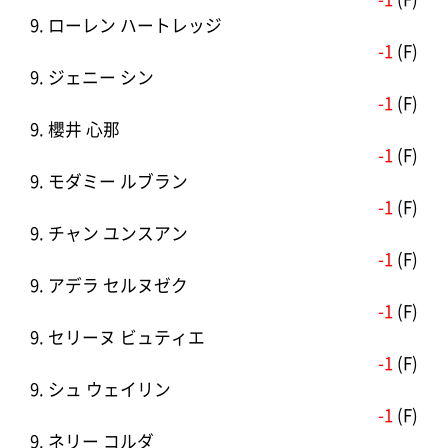
9. ローレン ハートレッジ
-1
(F)
9. ジェニー シン
-1
(F)
9. 櫻井 心那
-1
(F)
9. モダミー ルブラン
-1
(F)
9. チャン ユンスアン
-1
(F)
9. アデラ セルヌゼク
-1
(F)
9. セリーヌ ビュティエ
-1
(F)
9. シュ ウェイリン
-1
(F)
9. ネリー コルダ