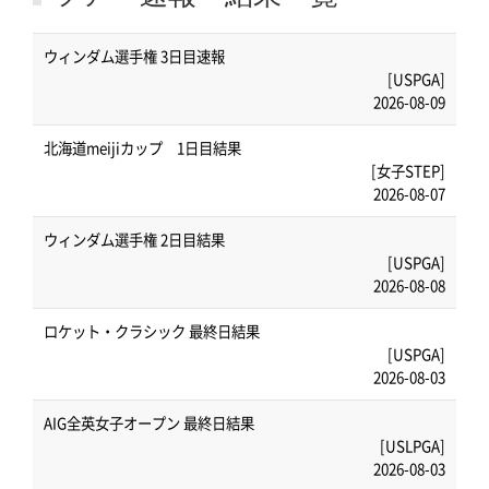
ウィンダム選手権 3日目速報
[USPGA]
2026-08-09
北海道meijiカップ 1日目結果
[女子STEP]
2026-08-07
ウィンダム選手権 2日目結果
[USPGA]
2026-08-08
ロケット・クラシック 最終日結果
[USPGA]
2026-08-03
AIG全英女子オープン 最終日結果
[USLPGA]
2026-08-03