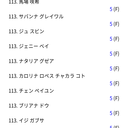
113. 馬場 咲希
5
(F)
113. サバンナ グレイワル
5
(F)
113. ジュ スビン
5
(F)
113. ジェニー ベイ
5
(F)
113. ナタリア グゼア
5
(F)
113. カロリナ ロペス チャカラ コト
5
(F)
113. チェン ペイユン
5
(F)
113. ブリアナ ドウ
5
(F)
113. イジ ガブサ
5
(F)