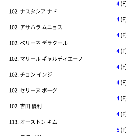
4
(F)
102. ナスタシア ナド
4
(F)
102. アサハラ ムニョス
4
(F)
102. ペリーネ デラクール
4
(F)
102. マリール ギャルディエーノ
4
(F)
102. チョン インジ
4
(F)
102. セリーヌ ボーグ
4
(F)
102. 吉田 優利
4
(F)
113. オーストン キム
5
(F)