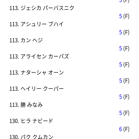
113. ジェシカ パーバスニク
5
(F)
113. アシュリー ブハイ
5
(F)
113. カン ヘジ
5
(F)
113. アライセン カーパズ
5
(F)
113. ナターシャ オーン
5
(F)
113. ヘイリー クーパー
5
(F)
113. 勝 みなみ
5
(F)
130. ヒラ ナビード
6
(F)
130. パク クムカン