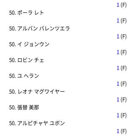
1
(F)
50. ポーラ レト
1
(F)
50. アルバン バレンツエラ
1
(F)
50. イ ジョンウン
1
(F)
50. ロビン チェ
1
(F)
50. ユ へラン
1
(F)
50. レオナ マグワイヤー
1
(F)
50. 張替 美那
1
(F)
50. アルピチャヤ ユボン
1
(F)