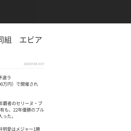
同組 エビア
2026/07/08 10:37
予選ラ
00万円）で開催され
年覇者のセリーヌ・ブ
有も、22年優勝のブル
入った。
井明愛はメジャー1勝