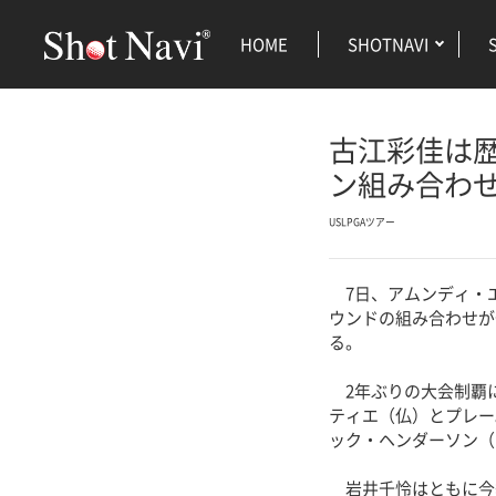
HOME
SHOTNAVI
古江彩佳は
ン組み合わ
USLPGAツアー
7日、アムンディ・エ
ウンドの組み合わせが発
る。
2年ぶりの大会制覇に
ティエ（仏）とプレー
ック・ヘンダーソン（
岩井千怜はともに今季