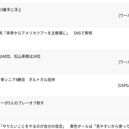
勢3番手に浮上
[ワー
帆「来季からアメリカツアーを主戦場に」 SNSで表明
40位、松山英樹は24位
[ワー
季シニア4勝目 ポルトガル招待
[US
ナーが5人のプレーオフ制す
V「やりたいことをやるのが自分の信念」 黄色ボールは「見やすいから使っ