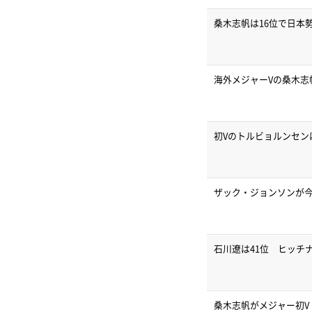
桑木志帆は16位で日本
海外メジャーVの桑木志
初Vのトルビョルンセンは
ザック・ジョンソンが今
石川遼は41位 ヒッチ
桑木志帆がメジャー初