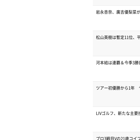
岩永杏奈、廣吉優梨菜が
松山英樹は暫定11位、
河本結は連覇＆今季3勝
ツアー初優勝から1年 
LIVゴルフ、新たな主
プロ3戦目Vの21歳コ