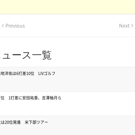
Previous
Next
ニュース一覧
洋佑は6打差10位 LIVゴルフ
位 1打差に安田祐香、吉澤柚月ら
太は20位発進 米下部ツアー