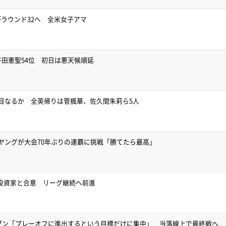
ラウンド32へ 全米女子アマ
平田憲聖54位 初日は悪天候順延
目なるか 全英帰りは菅楓華、佐久間朱莉ら5人
ヤングが大会70年ぶりの連覇に挑戦「勝てたら最高」
要投資家と合意 リーグ継続へ前進
イブン「プレーオフに進出するという目標だけに集中」 当落線上で最終戦へ