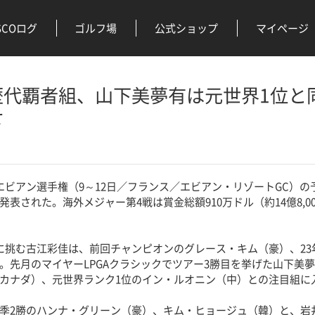
SCOログ
ゴルフ場
公式ショップ
マイページ
歴代覇者組、山下美夢有は元世界1位と
せ
ビアン選手権（9～12日／フランス／エビアン・リゾートGC）の
表された。海外メジャー第4戦は賞金総額910万ドル（約14億8,0
挑む古江彩佳は、前回チャンピオンのグレース・キム（豪）、23
。先月のマイヤーLPGAクラシックでツアー3勝目を挙げた山下美夢
カナダ）、元世界ランク1位のイン・ルオニン（中）との注目組に
2勝のハンナ・グリーン（豪）、キム・ヒョージュ（韓）と、岩