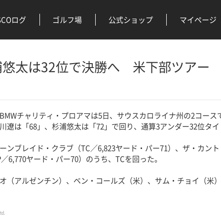
SCOログ
ゴルフ場
公式ショップ
マイページ
悠太は32位で決勝へ 米下部ツアー
MWチャリティ・プロアマは5日、サウスカロライナ州の2コース
川遼は「68」、杉浦悠太は「72」で回り、通算3アンダー32位タ
ンブレイド・クラブ（TC／6,823ヤード・パー71）、ザ・カン
／6,770ヤード・パー70）のうち、TCを回った。
オ（アルゼンチン）、ベン・コールズ（米）、サム・チョイ（米）
td.