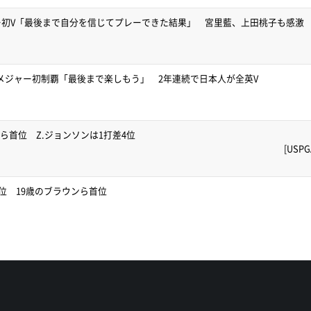
ー初V「最後まで自分を信じてプレーできた結果」 宮里藍、上田桃子も感激
メジャー初制覇「最後まで楽しもう」 2年連続で日本人が全英V
ンら首位 Z.ジョンソンは1打差4位
[US
1位 19歳のブラウンら首位