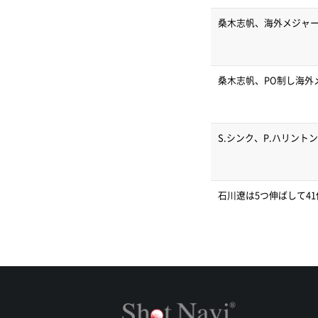
桑木志帆、海外メジャ
桑木志帆、PO制し海外
S.シンク、P.ハリント
石川遼は5つ伸ばして4