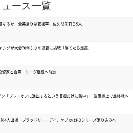
ニュース一覧
目なるか 全英帰りは菅楓華、佐久間朱莉ら5人
ヤングが大会70年ぶりの連覇に挑戦「勝てたら最高」
要投資家と合意 リーグ継続へ前進
イブン「プレーオフに進出するという目標だけに集中」 当落線上で最終戦へ
勢4人出場 ブラッドリー、デイ、ケプカはPOシリーズ滑り込みへ