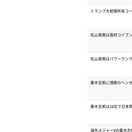
トランプ大統領所有コ
松山英樹は逸材コイブ
松山英樹はパワーランク
桑木志帆に惜敗のヘン
桑木志帆は16位で日本
海外メジャーVの桑木志