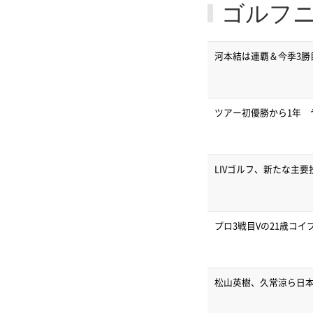
ゴルフ
河本結は連覇＆今季3勝
ツアー初優勝から1年 
LIVゴルフ、新たな主
プロ3戦目Vの21歳コ
松山英樹、久常涼ら日本