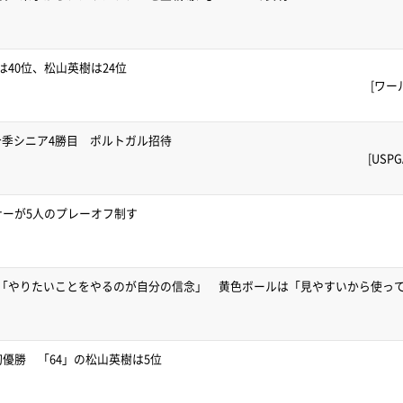
40位、松山英樹は24位
[ワー
季シニア4勝目 ポルトガル招待
[US
ナーが5人のプレーオフ制す
V「やりたいことをやるのが自分の信念」 黄色ボールは「見やすいから使っ
初優勝 「64」の松山英樹は5位