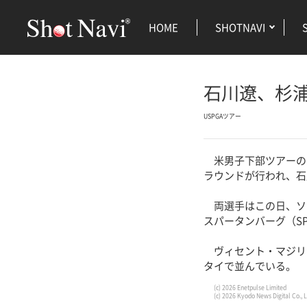
HOME
SHOTNAVI
石川遼、杉浦
USPGAツアー
米男子下部ツアーのB
ラウンドが行われ、石
両選手はこの日、ソー
スパータンバーグ（SP
ヴィセント・マジリ
タイで並んでいる。
(c) 2026 Enetpulse Limited
(c) 2026 Kyodo News Digital Co., L