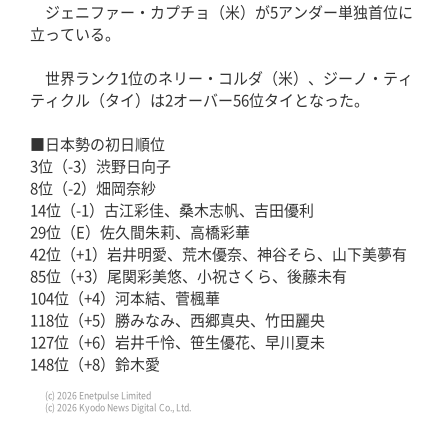
ジェニファー・カプチョ（米）が5アンダー単独首位に
立っている。
世界ランク1位のネリー・コルダ（米）、ジーノ・ティ
ティクル（タイ）は2オーバー56位タイとなった。
■日本勢の初日順位
3位（-3）渋野日向子
8位（-2）畑岡奈紗
14位（-1）古江彩佳、桑木志帆、吉田優利
29位（E）佐久間朱莉、高橋彩華
42位（+1）岩井明愛、荒木優奈、神谷そら、山下美夢有
85位（+3）尾関彩美悠、小祝さくら、後藤未有
104位（+4）河本結、菅楓華
118位（+5）勝みなみ、西郷真央、竹田麗央
127位（+6）岩井千怜、笹生優花、早川夏未
148位（+8）鈴木愛
(c) 2026 Enetpulse Limited
(c) 2026 Kyodo News Digital Co., Ltd.