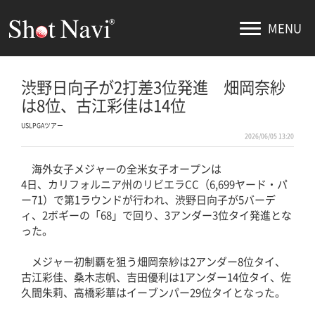
MENU
渋野日向子が2打差3位発進 畑岡奈紗
は8位、古江彩佳は14位
USLPGAツアー
2026/06/05 13:20
海外女子メジャーの全米女子オープンは
4日、カリフォルニア州のリビエラCC（6,699ヤード・パ
ー71）で第1ラウンドが行われ、渋野日向子が5バーデ
ィ、2ボギーの「68」で回り、3アンダー3位タイ発進とな
った。
メジャー初制覇を狙う畑岡奈紗は2アンダー8位タイ、
古江彩佳、桑木志帆、吉田優利は1アンダー14位タイ、佐
久間朱莉、高橋彩華はイーブンパー29位タイとなった。