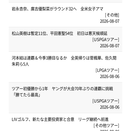
岩永杏奈、廣吉優梨菜がラウンド32へ 全米女子アマ
[その他]
2026-08-07
松山英樹は暫定11位、平田憲聖54位 初日は悪天候順延
[USPGAツアー]
2026-08-07
河本結は連覇＆今季3勝目なるか 全英帰りは菅楓華、佐久間
朱莉ら5人
[LPGAツアー]
2026-08-06
ツアー初優勝から1年 ヤングが大会70年ぶりの連覇に挑戦
「勝てたら最高」
[USPGAツアー]
2026-08-06
LIVゴルフ、新たな主要投資家と合意 リーグ継続へ前進
[その他ツアー]