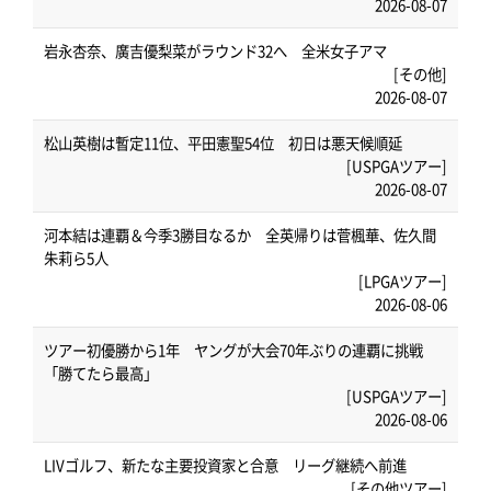
2026-08-07
岩永杏奈、廣吉優梨菜がラウンド32へ 全米女子アマ
[その他]
2026-08-07
松山英樹は暫定11位、平田憲聖54位 初日は悪天候順延
[USPGAツアー]
2026-08-07
河本結は連覇＆今季3勝目なるか 全英帰りは菅楓華、佐久間
朱莉ら5人
[LPGAツアー]
2026-08-06
ツアー初優勝から1年 ヤングが大会70年ぶりの連覇に挑戦
「勝てたら最高」
[USPGAツアー]
2026-08-06
LIVゴルフ、新たな主要投資家と合意 リーグ継続へ前進
[その他ツアー]