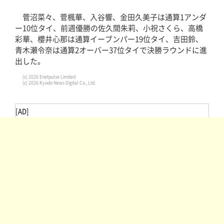
菅沼菜々、菅楓華、入谷響、金田久美子は通算1アンダ
ー10位タイ、前週優勝の佐久間朱莉、小祝さくら、高橋
彩華、櫻井心那は通算イーブンパー19位タイ、吉田鈴、
青木瀬令奈は通算2オーバー37位タイで決勝ラウンドに進
出した。
(c) 2026 Enetpulse Limited
(c) 2026 Kyodo News Digital Co., Ltd.
[AD]