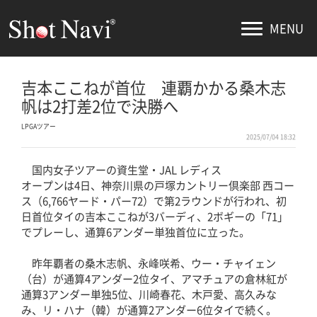
MENU
吉本ここねが首位 連覇かかる桑木志
帆は2打差2位で決勝へ
LPGAツアー
2025/07/04 18:32
国内女子ツアーの資生堂・JAL レディス
オープンは4日、神奈川県の戸塚カントリー倶楽部 西コー
ス（6,766ヤード・パー72）で第2ラウンドが行われ、初
日首位タイの吉本ここねが3バーディ、2ボギーの「71」
でプレーし、通算6アンダー単独首位に立った。
昨年覇者の桑木志帆、永峰咲希、ウー・チャイェン
（台）が通算4アンダー2位タイ、アマチュアの倉林紅が
通算3アンダー単独5位、川崎春花、木戸愛、高久みな
み、リ・ハナ（韓）が通算2アンダー6位タイで続く。