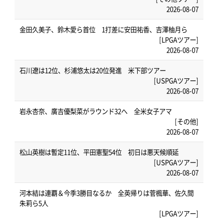
2026-08-07
金田久美子、鈴木愛ら首位 1打差に安田祐香、吉澤柚月ら
[LPGAツアー]
2026-08-07
石川遼は12位、杉浦悠太は20位発進 米下部ツアー
[USPGAツアー]
2026-08-07
岩永杏奈、廣吉優梨菜がラウンド32へ 全米女子アマ
[その他]
2026-08-07
松山英樹は暫定11位、平田憲聖54位 初日は悪天候順延
[USPGAツアー]
2026-08-07
河本結は連覇＆今季3勝目なるか 全英帰りは菅楓華、佐久間
朱莉ら5人
[LPGAツアー]