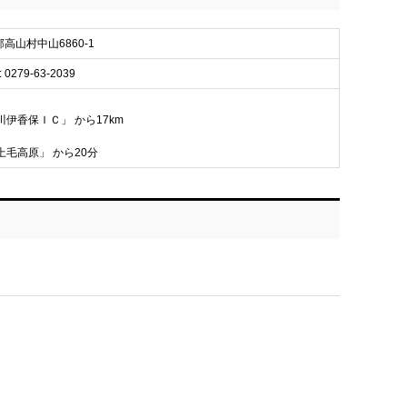
妻郡高山村中山6860-1
: 0279-63-2039
川伊香保ＩＣ」 から17km
上毛高原」 から20分