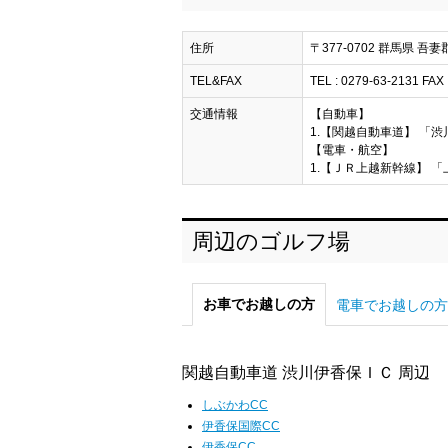
住所
〒377-0702 群馬県 吾
TEL&FAX
TEL : 0279-63-2131 FAX 
交通情報
【自動車】
1.【関越自動車道】 「渋
【電車・航空】
1.【ＪＲ上越新幹線】 「
周辺のゴルフ場
お車でお越しの方
電車でお越しの方
関越自動車道 渋川伊香保ＩＣ 周辺
しぶかわCC
伊香保国際CC
伊香保CC