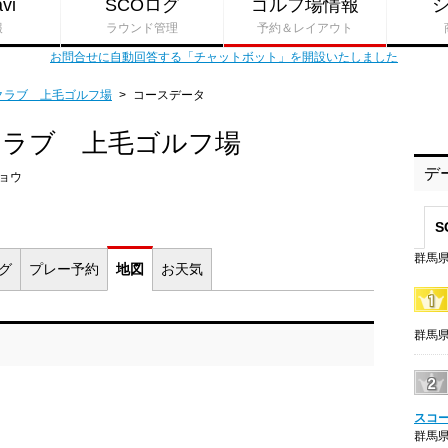
vi
SCOログ
ゴルフ場情報
報
ラウンド管理
予約＆レイアウト
お問合せに自動回答する「チャットボット」を開設いたしました
クラブ 上毛ゴルフ場
>
コースデータ
クラブ 上毛ゴルフ場
デ
ョウ
S
群馬県
ログ
プレー
予約
地図
お
天気
群馬県
スコ
群馬県