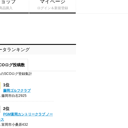
ショップ
マイページ
商品購入
ログイン＆新規登録
ータランキング
COログ投稿数
のSCOログ登録集計
1位
藤岡ゴルフクラブ
 藤岡市白石2925
2位
PGM富岡カントリークラブ ノー
ース
 富岡市小桑原432