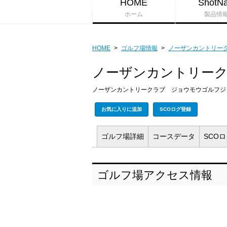
HOME
ShotNa
ホーム
製品情
HOME
>
ゴルフ場情報
>
ノーザンカントリー
ノーザンカントリー
ノーザンカントリークラブ ジョウモウゴルフジ
お気に入りに追加
SCOログ登録
ゴルフ場
詳細
コース
データ
SCO
ゴルフ場アクセス情報