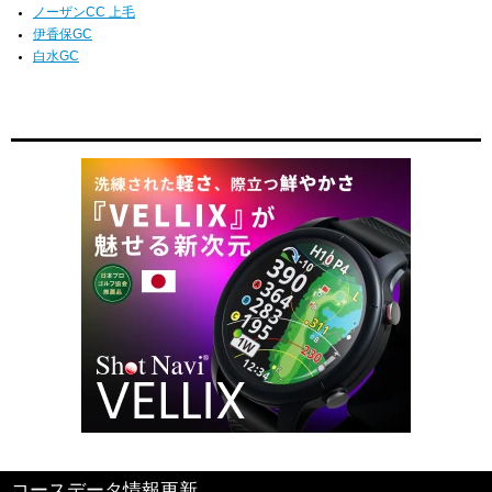
ノーザンCC 上毛
伊香保GC
白水GC
コースデータ情報更新