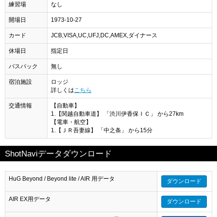
練習場
なし
開場日
1973-10-27
カード
JCB,VISA,UC,UFJ,DC,AMEX,ダイナース
休場日
指定日
バスパック
無し
宿泊施設
ロッジ
詳しくは
こちら
交通情報
【自動車】
1.【関越自動車道】 「渋川伊香保ＩＣ」 から27km
【電車・航空】
1.【ＪＲ吾妻線】 「中之条」 から15分
ShotNaviデータダウンロード
HuG Beyond / Beyond lite / AIR 用データ
ダウンロード
AIR EX用データ
ダウンロード