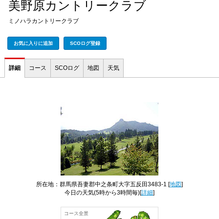
美野原カントリークラブ
ミノハラカントリークラブ
お気に入りに追加
SCOログ登録
詳細
コース
SCOログ
地図
天気
所在地：群馬県吾妻郡中之条町大字五反田3483-1 [
地図
]
今日の天気
(5時から3時間毎)[
詳細
]
コース全景