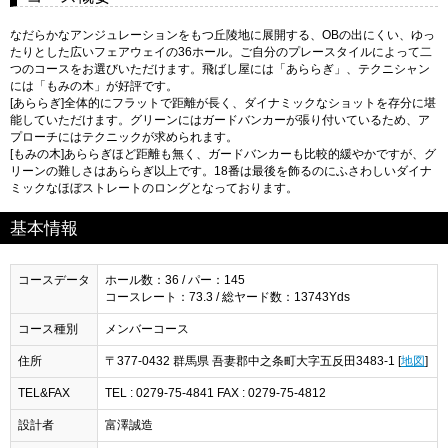
なだらかなアンジュレーションをもつ丘陵地に展開する、OBの出にくい、ゆっ
たりとした広いフェアウェイの36ホール。ご自分のプレースタイルによって二
つのコースをお選びいただけます。飛ばし屋には「あららぎ」、テクニシャン
には「もみの木」が好評です。
[あららぎ]全体的にフラットで距離が長く、ダイナミックなショットを存分に堪
能していただけます。グリーンにはガードバンカーが張り付いているため、ア
プローチにはテクニックが求められます。
[もみの木]あららぎほど距離も無く、ガードバンカーも比較的緩やかですが、グ
リーンの難しさはあららぎ以上です。18番は最後を飾るのにふさわしいダイナ
ミックなほぼストレートのロングとなっております。
基本情報
コースデータ
ホール数：36 / パー：145
コースレート：73.3 / 総ヤード数：13743Yds
コース種別
メンバーコース
住所
〒377-0432 群馬県 吾妻郡中之条町大字五反田3483-1 [
地図
]
TEL&FAX
TEL : 0279-75-4841 FAX : 0279-75-4812
設計者
富澤誠造