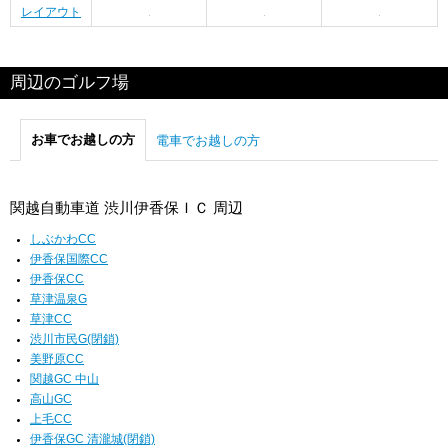
レイアウト
周辺のゴルフ場
お車でお越しの方
電車でお越しの方
関越自動車道 渋川伊香保ＩＣ 周辺
しぶかわCC
伊香保国際CC
伊香保CC
草津温泉G
草津CC
渋川市民G(閉鎖)
美野原CC
関越GC 中山
高山GC
上毛CC
伊香保GC 清瀧城(閉鎖)